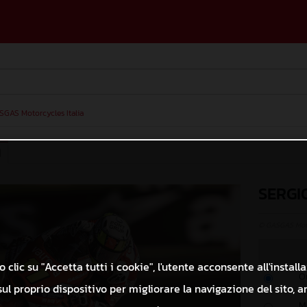
SGAS Motorcycles Italia
I
SERGI
© GASGAS Moto
 clic su "Accetta tutti i cookie", l'utente acconsente all'install
O
ul proprio dispositivo per migliorare la navigazione del sito, a
M