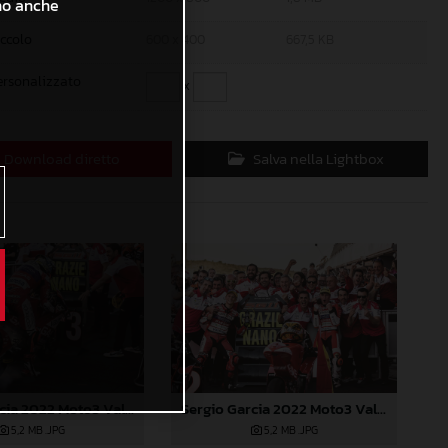
ono anche
iccolo
600 x 400
667,5 KB
ersonalizzato
x
Download diretto
Salva nella Lightbox
Sergio Garcia 2022 Moto3 Valencia
Sergio Garcia 2022 Moto3 Valencia
5,2 MB
.JPG
5,2 MB
.JPG