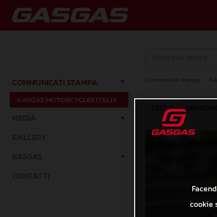
Communicati stampa
/
GA
COMMUNICATI STAMPA
GASGAS MOTORCYCLES ITALIA
TESTO
IMMAGIN
MEDIA
GALLERY
GASGAS
CONTATTI
Facendo
cookie s