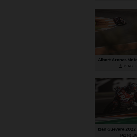
3,9 MB
.J
2 MB
.JP