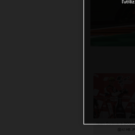
l'util
4,1 MB
.J