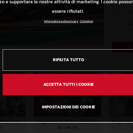
izzo e supportare le nostre attività di marketing. I cookie poss
essere rifiutati.
P
Informativa sulla privacy
Colophon
P
RIFIUTA TUTTO
ACCETTA TUTTI I COOKIE
IMPOSTAZIONI DEI COOKIE
Izan Guevara 2022 Moto3 Valencia
Sergio Garcia 2022 Moto3 Valencia
PG
3,4 MB
.JPG