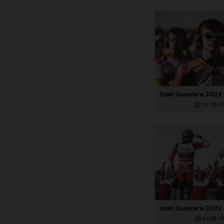
2,8 MB
.J
4,1 MB
.J