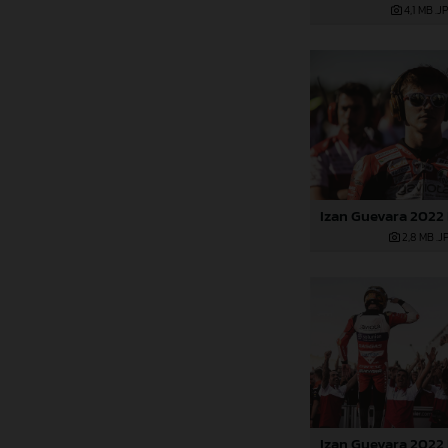
4,1 MB
.J
2,8 MB
.J