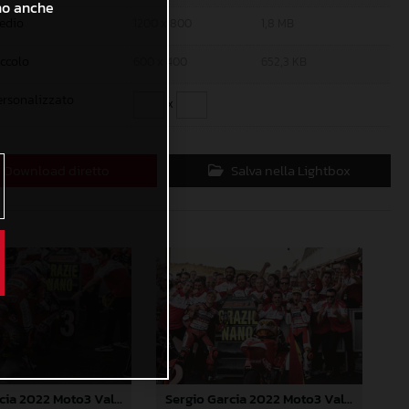
ono anche
edio
1200 x 800
1,8 MB
iccolo
600 x 400
652,3 KB
ersonalizzato
x
Download diretto
Salva nella Lightbox
Sergio Garcia 2022 Moto3 Valencia
Sergio Garcia 2022 Moto3 Valencia