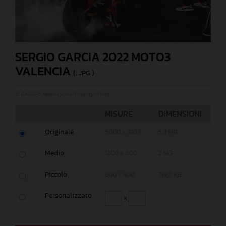
SERGIO GARCIA 2022 MOTO3
VALENCIA
(. JPG )
© GASGAS Motorcycles/Polarity Photo
MISURE
DIMENSIONI
Originale
5000 x 3333
5,2 MB
Medio
1200 x 800
2 MB
Piccolo
600 x 400
719,2 KB
Personalizzato
x