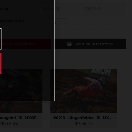
iccolo
600 x 400
808,3 KB
ersonalizzato
x
Download diretto
Salva nella Lightbox
66212_Guadagnini_18_MXGP_Italy_2023_JPA_22A9267
66219_Längenfelder_18_MXGP_Italy_2023_JPA_22A8585
5 MB
.JPG
5 MB
.JPG