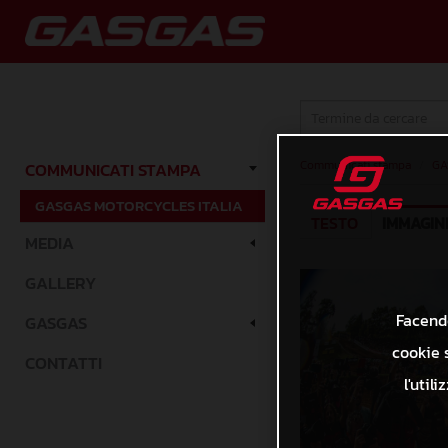
Communicati stampa
/
GA
COMMUNICATI STAMPA
GASGAS MOTORCYCLES ITALIA
TESTO
IMMAGIN
MEDIA
GALLERY
Facendo
GASGAS
cookie s
CONTATTI
l'util