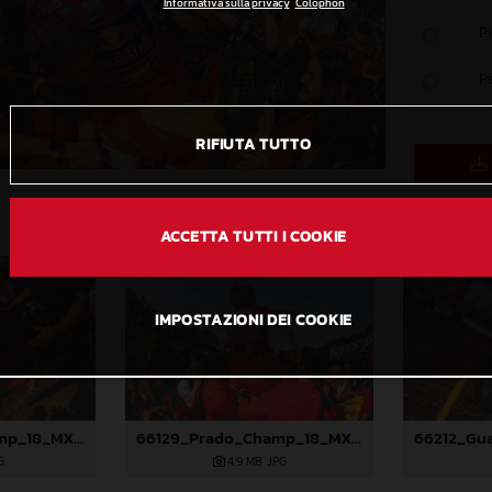
Informativa sulla privacy
Colophon
P
P
RIFIUTA TUTTO
ACCETTA TUTTI I COOKIE
IMPOSTAZIONI DEI COOKIE
66125_Prado_Champ_18_MXGP_Italy_2023_JPA_22A0624
66129_Prado_Champ_18_MXGP_Italy_2023_JPA_22A0821
G
4,9 MB
.JPG