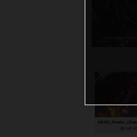
7 MB
.JP