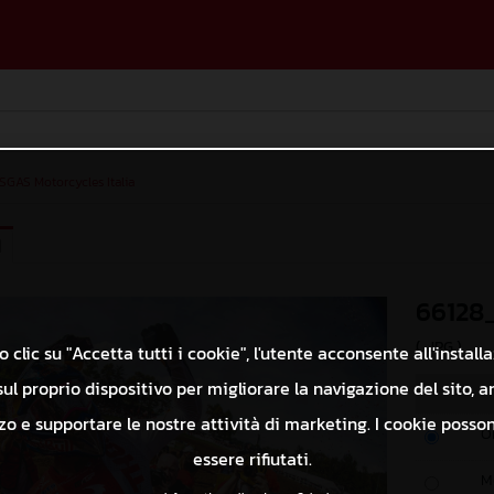
SGAS Motorcycles Italia
I
66128
(. JPG )
 clic su "Accetta tutti i cookie", l'utente acconsente all'install
ul proprio dispositivo per migliorare la navigazione del sito, a
izzo e supportare le nostre attività di marketing. I cookie poss
O
essere rifiutati.
M