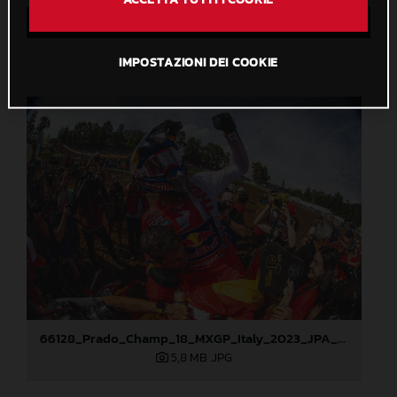
Salva nella Lightbox
IMPOSTAZIONI DEI COOKIE
66128_Prado_Champ_18_MXGP_Italy_2023_JPA_22A0769
5,8 MB
.JPG