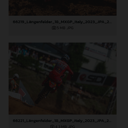
66219_Längenfelder_18_MXGP_Italy_2023_JPA_22A8585
5 MB
.JPG
66221_Längenfelder_18_MXGP_Italy_2023_JPA_22A8926
4,3 MB
.JPG