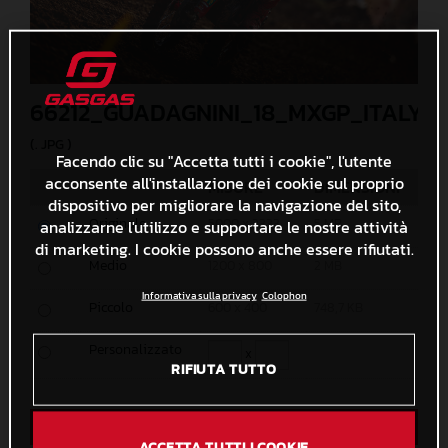
66212_GUADAGNINI_18_MXGP_ITALY_
(. JPG )
Facendo clic su "Accetta tutti i cookie", l'utente
acconsente all'installazione dei cookie sul proprio
MISURE
DIMENSIONI
dispositivo per migliorare la navigazione del sito,
Originale
5000 x 3333
5 MB
analizzarne l'utilizzo e supportare le nostre attività
di marketing. I cookie possono anche essere rifiutati.
Medio
1200 x 800
2 MB
Informativa sulla privacy
Colophon
Piccolo
600 x 400
748,7 KB
Personalizzato
x
RIFIUTA TUTTO
Download diretto
ACCETTA TUTTI I COOKIE