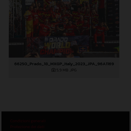
66250_Prado_18_MXGP_Italy_2023_JPA_96A1169
5,9 MB
.JPG
Condizioni generali
Protezione dei dati