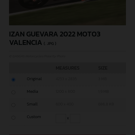
IZAN GUEVARA 2022 MOTO3
VALENCIA
(. JPG )
© GASGAS Motorcycles/Polarity Photo
MEASURES
SIZE
Original
4253 x 2835
3 MB
Media
1200 x 800
1,9 MB
Small
600 x 400
686,8 KB
Custom
x