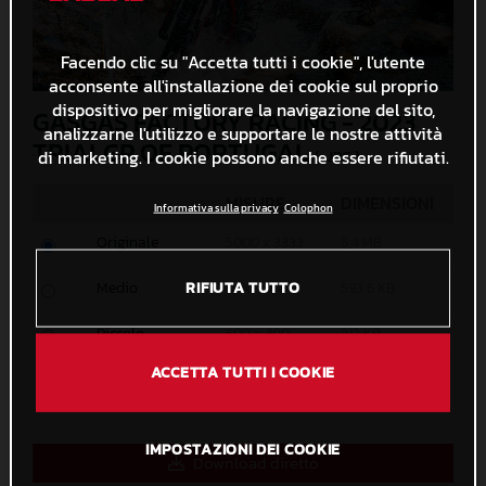
Facendo clic su "Accetta tutti i cookie", l'utente
acconsente all'installazione dei cookie sul proprio
dispositivo per migliorare la navigazione del sito,
GASGAS FACTORY RACING - 2023
analizzarne l'utilizzo e supportare le nostre attività
TRIALGP OF PORTUGAL
di marketing. I cookie possono anche essere rifiutati.
(. JPG )
MISURE
DIMENSIONI
Informativa sulla privacy
Colophon
Originale
5000 x 3333
6,4 MB
Medio
RIFIUTA TUTTO
1200 x 800
593,6 KB
Piccolo
600 x 400
212 KB
ACCETTA TUTTI I COOKIE
Personalizzato
x
IMPOSTAZIONI DEI COOKIE
Download diretto