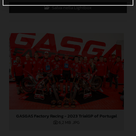
Salva nella Lightbox
GASGAS Factory Racing - 2023 TrialGP of Portugal
6,2 MB
.JPG