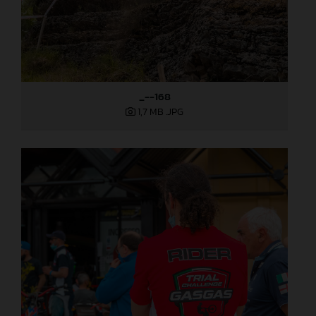
_--168
1,7 MB
.JPG