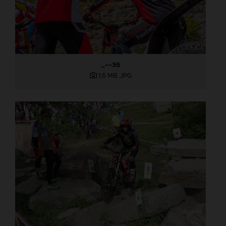
_--36
1,6 MB
.JPG