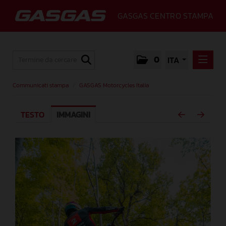
GASGAS CENTRO STAMPA
0
ITA
COMMUNICATI STAMPA
Communicati stampa
/
GASGAS Motorcycles Italia
GASGAS MOTORCYCLES ITALIA
TESTO
IMMAGINI
MEDIA
GALLERY
GASGAS
CONTATTI