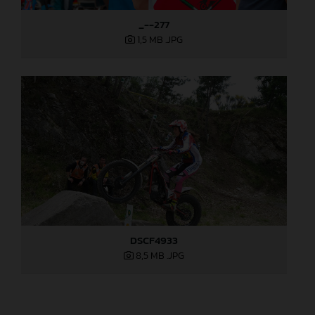
_--277
1,5 MB
.JPG
DSCF4933
8,5 MB
.JPG