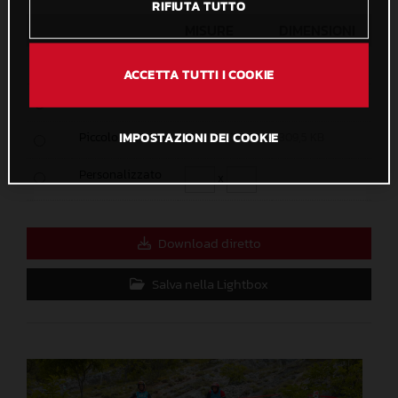
RIFIUTA TUTTO
MISURE
DIMENSIONI
Originale
3648 x 5472
1,6 MB
ACCETTA TUTTI I COOKIE
Medio
1200 x 1801
866 KB
Piccolo
IMPOSTAZIONI DEI COOKIE
600 x 901
309,5 KB
Personalizzato
x
Download diretto
Salva nella Lightbox