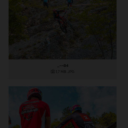
_--84
1,7 MB
.JPG