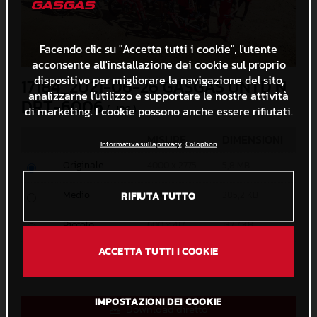
Facendo clic su "Accetta tutti i cookie", l'utente
acconsente all'installazione dei cookie sul proprio
dispositivo per migliorare la navigazione del sito,
17184_2021-06-26 GASGAS UNTD N
analizzarne l'utilizzo e supportare le nostre attività
DRT-6006
di marketing. I cookie possono anche essere rifiutati.
(. JPG )
MISURE
DIMENSIONI
Informativa sulla privacy
Colophon
Originale
4000 x 2775
5,8 MB
Medio
1200 x 833
385,2 KB
RIFIUTA TUTTO
Piccolo
600 x 417
137,7 KB
ACCETTA TUTTI I COOKIE
Personalizzato
x
IMPOSTAZIONI DEI COOKIE
Download diretto