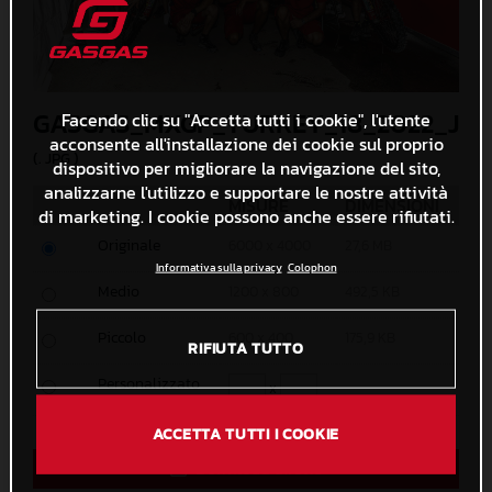
GASGAS_MXGP_TURKEY_18_2022_JPA
Facendo clic su "Accetta tutti i cookie", l'utente
acconsente all'installazione dei cookie sul proprio
(. JPG )
dispositivo per migliorare la navigazione del sito,
analizzarne l'utilizzo e supportare le nostre attività
MISURE
DIMENSIONI
di marketing. I cookie possono anche essere rifiutati.
Originale
6000 x 4000
27,6 MB
Informativa sulla privacy
Colophon
Medio
1200 x 800
492,5 KB
Piccolo
600 x 400
175,9 KB
RIFIUTA TUTTO
Personalizzato
x
ACCETTA TUTTI I COOKIE
Download diretto