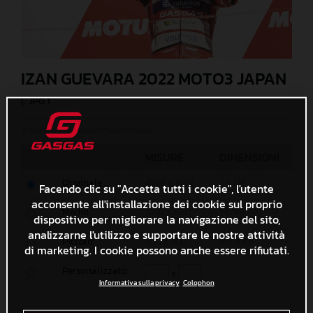
IZAN GUEVARA 2022 MOTO3 JAPAN
(. JPG )
© GASGAS Motorcycles/Polarity Photo
MISURE
DIMENSIONI
Originale
4548 x 3032
2,5 MB
Facendo clic su "Accetta tutti i cookie", l'utente
acconsente all'installazione dei cookie sul proprio
Medio
1200 x 800
1,8 MB
dispositivo per migliorare la navigazione del sito,
analizzarne l'utilizzo e supportare le nostre attività
Piccolo
600 x 400
672,4 KB
di marketing. I cookie possono anche essere rifiutati.
Personalizzato
x
Informativa sulla privacy
Colophon