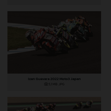
Izan Guevara 2022 Moto3 Japan
5,1 MB
.JPG