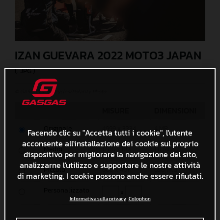
IZAN GUEVARA 2022 MOTO3 JAPAN
(. JPG )
© GASGAS Motorcycles/Polarity Photo
MISURE
DIMENSIONI
Originale
4999 x 3334
4 MB
Facendo clic su "Accetta tutti i cookie", l'utente
acconsente all'installazione dei cookie sul proprio
Medio
1200 x 801
1,8 MB
dispositivo per migliorare la navigazione del sito,
analizzarne l'utilizzo e supportare le nostre attività
Piccolo
600 x 401
658,1 KB
di marketing. I cookie possono anche essere rifiutati.
Personalizzato
x
Informativa sulla privacy
Colophon