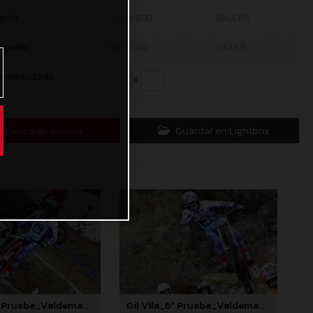
edio
1200 x 800
356,6 KB
equeño
600 x 400
127,4 KB
ersonalizado
x
Descarga directa
Guardar en Lightbox
Gil Vila_6ª Prueba_Valdemanco (Madrid)
Gil Vila_6ª Prueba_Valdemanco (Madrid)