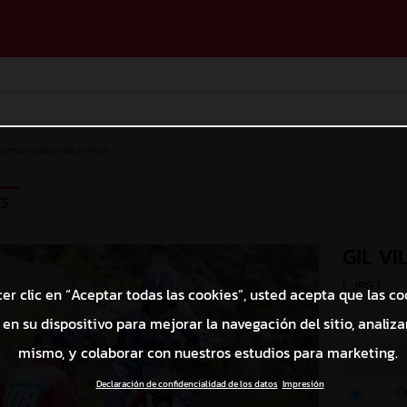
omunicados de prensa
ES
GIL V
(. JPG )
cer clic en “Aceptar todas las cookies”, usted acepta que las co
en su dispositivo para mejorar la navegación del sitio, analizar
© jcvazquezm
mismo, y colaborar con nuestros estudios para marketing.
Declaración de confidencialidad de los datos
Impresión
O