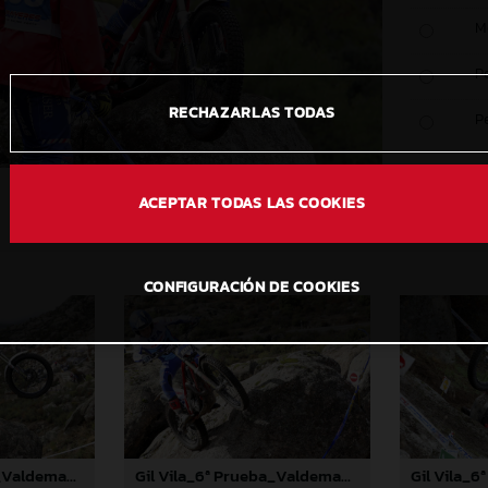
M
P
RECHAZARLAS TODAS
P
ACEPTAR TODAS LAS COOKIES
CONFIGURACIÓN DE COOKIES
Gil Vila_6ª Prueba_Valdemanco (Madrid)
Gil Vila_6ª Prueba_Valdemanco (Madrid)