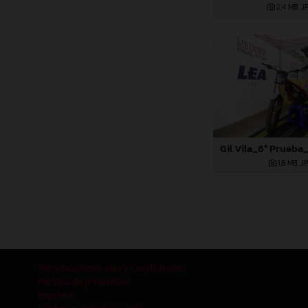
2,4 MB
.J
1,8 MB
.J
Términos Generales y Condiciones
Política de privacidad
Imprimir