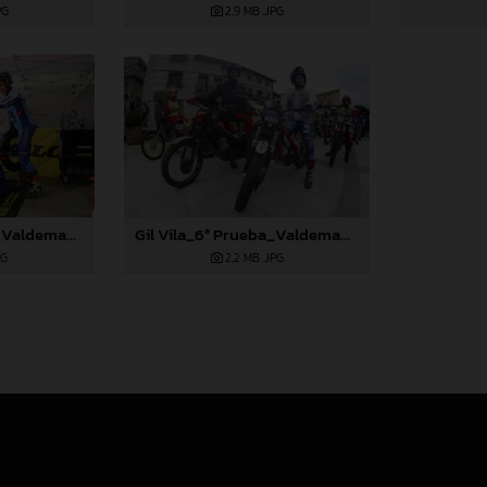
PG
2,9 MB
.JPG
Gil Vila_6ª Prueba_Valdemanco (Madrid)
Gil Vila_6ª Prueba_Valdemanco (Madrid)
PG
2,2 MB
.JPG