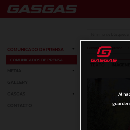
Comunicado de prensa
/
C
COMUNICADO DE PRENSA
COMUNICADOS DE PRENSA
TEXTO
IMÁGEN
MEDIA
GALLERY
GASGAS
Al ha
guarden 
CONTACTO