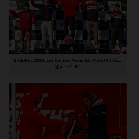
EnduRoc 2023_Les Comes_Podio E2_Albert Fontova
4,3 MB
.JPG