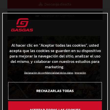
Descarga directa
Guardar en Lightbox
Al hacer clic en “Aceptar todas las cookies”, usted
acepta que las cookies se guarden en su dispositivo
para mejorar la navegación del sitio, analizar el uso
del mismo, y colaborar con nuestros estudios para
marketing.
Declaración de confidencialidad de los datos
Impresión
RECHAZARLAS TODAS
EnduRoc 2023_Les Comes_Albert Fontova
6,7 MB
.JPG
ACEPTAR TODAS LAS COOKIES