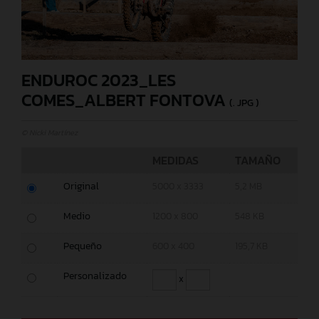
ENDUROC 2023_LES
COMES_ALBERT FONTOVA
(. JPG )
© Nicki Martínez
MEDIDAS
TAMAÑO
Original
5000 x 3333
5,2 MB
Medio
1200 x 800
548 KB
Pequeño
600 x 400
195,7 KB
Personalizado
x