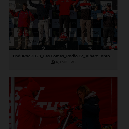
EnduRoc 2023_Les Comes_Podio E2_Albert Fontova
4,3 MB
.JPG