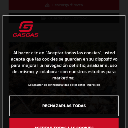
Descarga directa
Guardar en Lightbox
Al hacer clic en “Aceptar todas las cookies”, usted
acepta que las cookies se guarden en su dispositivo
para mejorar la navegación del sitio, analizar el uso
del mismo, y colaborar con nuestros estudios para
marketing.
Declaración de confidencialidad de los datos
Impresión
RECHAZARLAS TODAS
EnduRoc 2023_Les Comes_Albert Fontova
6,7 MB
.JPG
ACEPTAR TODAS LAS COOKIES