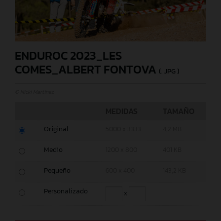
ENDUROC 2023_LES
COMES_ALBERT FONTOVA
(. JPG )
© Nicki Martínez
MEDIDAS
TAMAÑO
Original
5000 x 3333
4,2 MB
Medio
1200 x 800
401 KB
Pequeño
600 x 400
143,2 KB
Personalizado
x