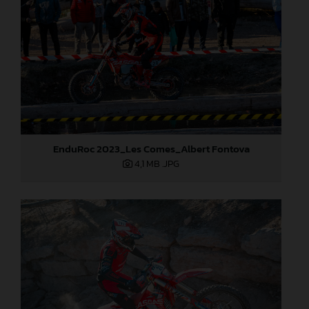
EnduRoc 2023_Les Comes_Albert Fontova
4,1 MB
.JPG