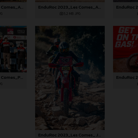
EnduRoc 2023_Les Comes_Albert Fontova
EnduRoc 2023_Les Comes_Albert Fontova
PG
5,2 MB
.JPG
EnduRoc 2023_Les Comes_Podio E2_Albert Fontova
PG
EnduRoc 2023_Les Comes_ Judit Carbonell, ganadora del concurso GASGAS