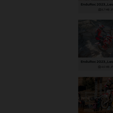
6,7 MB
.J
4,6 MB
.J