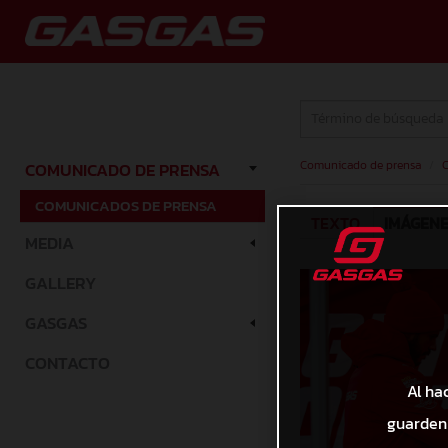
Comunicado de prensa
/
C
COMUNICADO DE PRENSA
COMUNICADOS DE PRENSA
TEXTO
IMÁGEN
MEDIA
GALLERY
GASGAS
CONTACTO
Al ha
guarden 