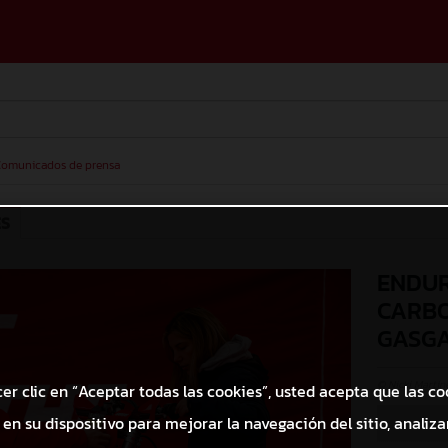
omunicados de prensa
ES
ENDUR
CARBO
GASG
© Nicki Martín
cer clic en “Aceptar todas las cookies”, usted acepta que las co
en su dispositivo para mejorar la navegación del sitio, analizar