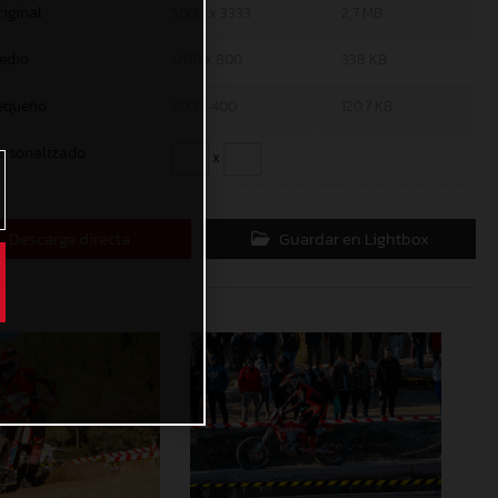
riginal
5000 x 3333
2,7 MB
edio
1200 x 800
338 KB
equeño
600 x 400
120,7 KB
ersonalizado
x
Descarga directa
Guardar en Lightbox