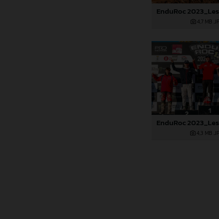
4,7 MB
.J
4,3 MB
.J