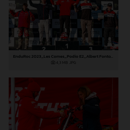
EnduRoc 2023_Les Comes_Podio E2_Albert Fontova
4,3 MB
.JPG