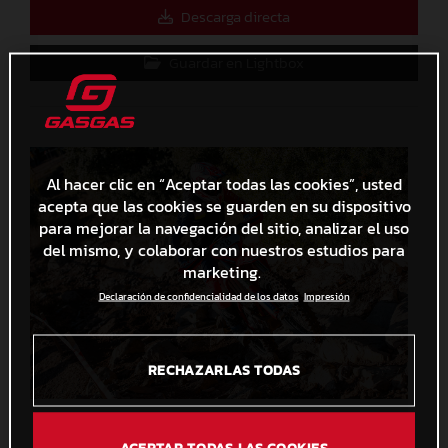
Descarga directa
Guardar en Lightbox
Al hacer clic en “Aceptar todas las cookies”, usted
acepta que las cookies se guarden en su dispositivo
para mejorar la navegación del sitio, analizar el uso
del mismo, y colaborar con nuestros estudios para
marketing.
Declaración de confidencialidad de los datos
Impresión
RECHAZARLAS TODAS
EnduRoc 2023_Les Comes_Albert Fontova
6,7 MB
.JPG
ACEPTAR TODAS LAS COOKIES