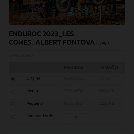
ENDUROC 2023_LES
COMES_ALBERT FONTOVA
(. JPG )
© Nicki Martínez
MEDIDAS
TAMAÑO
Original
5000 x 3333
4,7 MB
Medio
1200 x 800
567,4 KB
Pequeño
600 x 400
202,6 KB
Personalizado
x