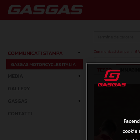
Communicati stampa
/
GA
COMMUNICATI STAMPA
GASGAS MOTORCYCLES ITALIA
TESTO
IMMAGIN
MEDIA
GALLERY
GASGAS
CONTATTI
Facendo
cookie s