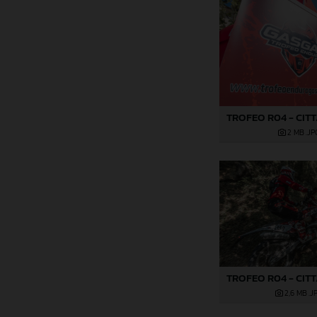
2 MB
.JP
2,6 MB
.J