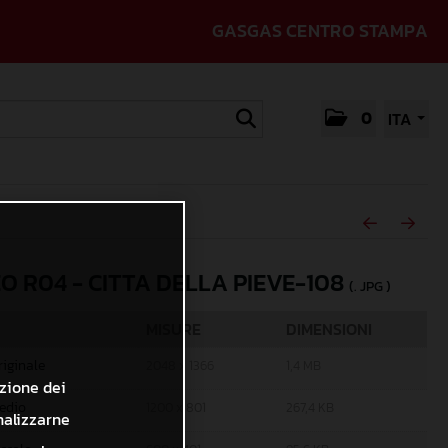
GASGAS CENTRO STAMPA
0
ITA
O R04 - CITTA DELLA PIEVE-108
(. JPG )
MISURE
DIMENSIONI
riginale
2048 x 1366
1,4 MB
azione dei
edio
1200 x 801
267,4 KB
nalizzarne