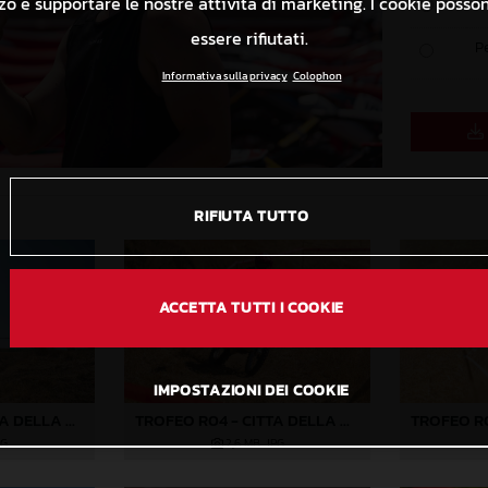
izzo e supportare le nostre attività di marketing. I cookie poss
P
essere rifiutati.
P
Informativa sulla privacy
Colophon
RIFIUTA TUTTO
ACCETTA TUTTI I COOKIE
IMPOSTAZIONI DEI COOKIE
TROFEO R04 - CITTA DELLA PIEVE-389
TROFEO R04 - CITTA DELLA PIEVE-359
PG
2,6 MB
.JPG