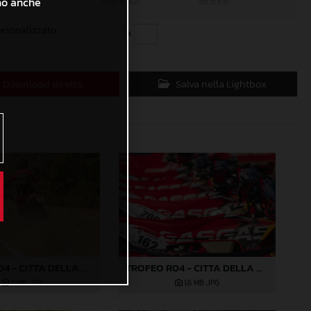
ono anche
iccolo
600 x 401
95,6 KB
ersonalizzato
x
Download diretto
Salva nella Lightbox
TROFEO R04 - CITTA DELLA PIEVE-430
TROFEO R04 - CITTA DELLA PIEVE-146
2 MB
.JPG
1,6 MB
.JPG