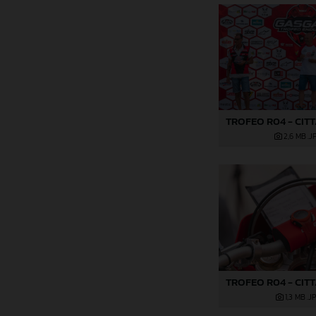
2,6 MB
.J
1,3 MB
.J