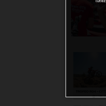
l'util
2,1 MB
.J