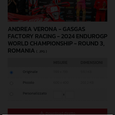
ANDREA VERONA - GASGAS
FACTORY RACING - 2024 ENDUROGP
WORLD CHAMPIONSHIP - ROUND 3,
ROMANIA
(. JPG )
MISURE
DIMENSIONI
Originale
1199 x 799
515,1 KB
Piccolo
600 x 400
202,2 KB
Personalizzato
x
Download diretto