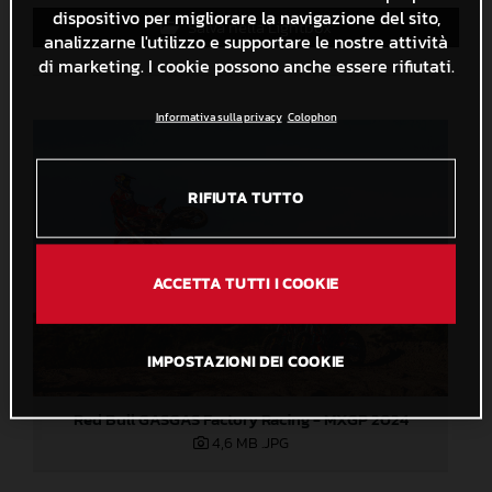
dispositivo per migliorare la navigazione del sito,
Salva nella Lightbox
analizzarne l'utilizzo e supportare le nostre attività
di marketing. I cookie possono anche essere rifiutati.
Informativa sulla privacy
Colophon
RIFIUTA TUTTO
ACCETTA TUTTI I COOKIE
IMPOSTAZIONI DEI COOKIE
Red Bull GASGAS Factory Racing - MXGP 2024
4,6 MB
.JPG