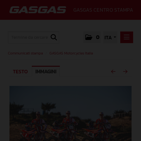
GASGAS CENTRO STAMPA
0
ITA
COMMUNICATI STAMPA
Communicati stampa
/
GASGAS Motorcycles Italia
GASGAS MOTORCYCLES ITALIA
TESTO
IMMAGINI
MEDIA
GALLERY
GASGAS
CONTATTI