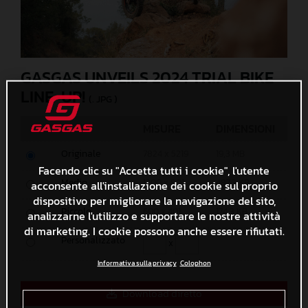
GASGAS UNVEILS 2024 TRIAL BIKE
LINE-UP!
(. JPG )
MISURE
DIMENSIONI
Originale
7824 x 5219
19,3 MB
Facendo clic su "Accetta tutti i cookie", l'utente
Medio
1200 x 801
487,3 KB
acconsente all'installazione dei cookie sul proprio
dispositivo per migliorare la navigazione del sito,
Piccolo
600 x 401
174,3 KB
analizzarne l'utilizzo e supportare le nostre attività
di marketing. I cookie possono anche essere rifiutati.
Personalizzato
x
Informativa sulla privacy
Colophon
Download diretto