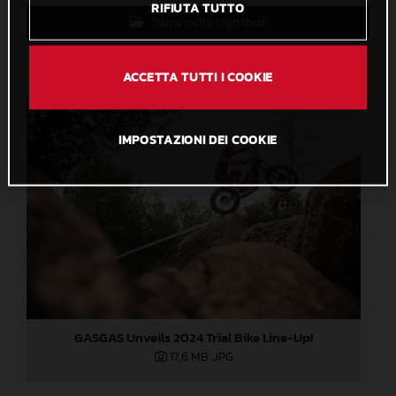
RIFIUTA TUTTO
Salva nella Lightbox
ACCETTA TUTTI I COOKIE
IMPOSTAZIONI DEI COOKIE
GASGAS Unveils 2024 Trial Bike Line-Up!
17,6 MB
.JPG