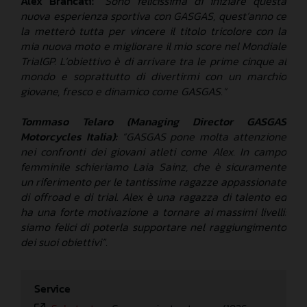
Alex Brancati:
“Sono felicissima di iniziare questa
nuova esperienza sportiva con GASGAS, quest’anno ce
la metterò tutta per vincere il titolo tricolore con la
mia nuova moto e migliorare il mio score nel Mondiale
TrialGP. L’obiettivo è di arrivare tra le prime cinque al
mondo e soprattutto di divertirmi con un marchio
giovane, fresco e dinamico come GASGAS.”
Tommaso Telaro (Managing Director GASGAS
Motorcycles Italia):
“GASGAS pone molta attenzione
nei confronti dei giovani atleti come Alex. In campo
femminile schieriamo Laia Sainz, che è sicuramente
un riferimento per le tantissime ragazze appassionate
di offroad e di trial. Alex è una ragazza di talento ed
ha una forte motivazione a tornare ai massimi livelli:
siamo felici di poterla supportare nel raggiungimento
dei suoi obiettivi”.
Service