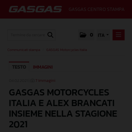
GASGAS CENTRO STAMPA
0
ITA
COMMUNICATI STAMPA
Communicati stampa
/
GASGAS Motorcycles Italia
GASGAS MOTORCYCLES ITALIA
TESTO
IMMAGINI
MEDIA
GALLERY
04.02.2021 |
7 Immagini
GASGAS MOTORCYCLES
GASGAS
ITALIA E ALEX BRANCATI
CONTATTI
INSIEME NELLA STAGIONE
2021