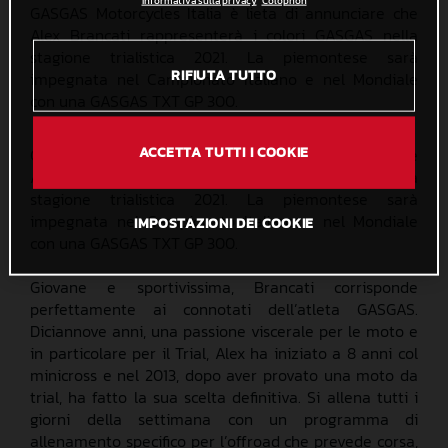
Informativa sulla privacy
Colophon
GASGAS Motorcycles Italia è lieta di annunciare che
Alex Brancati rappresenterà i colori GASGAS nella
stagione trialistica 2021. La piemontese sarà
RIFIUTA TUTTO
impegnata nel Campionato Italiano e nel Mondiale
con una GASGAS TXT GP 300.
ACCETTA TUTTI I COOKIE
GASGAS Motorcycles Italia è lieta di annunciare che
Alex Brancati rappresenterà i colori GASGAS nella
stagione trialistica 2021. La piemontese sarà
impegnata nel Campionato Italiano e nel Mondiale
IMPOSTAZIONI DEI COOKIE
con una GASGAS TXT GP 300.
Giovane e sportivissima, Brancati corrisponde
perfettamente ai connotati dell’atleta GASGAS.
Diciannove anni, una passione viscerale per le moto e
in particolare per il Trial, Alex ha iniziato a 8 anni col
minicross e nel 2013, dopo aver provato una moto da
trial, ha fatto la sua scelta definitiva. Si allena tutti i
giorni della settimana con un programma di
allenamento specifico per l’offroad che prevede corsa,