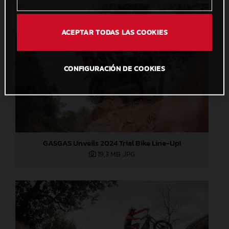
ACEPTAR TODAS LAS COOKIES
CONFIGURACIÓN DE COOKIES
GASGAS Unveils 2024 Trial Bike Line-Up!
19,3 MB
.JPG