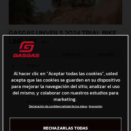
GASGAS UNVEILS 2024 TRIAL BIKE
LINE-UP!
(. JPG )
MEDIDAS
TAMAÑO
Original
7824 x 5219
19,3 MB
Al hacer clic en “Aceptar todas las cookies”, usted
Medio
1200 x 801
487,3 KB
acepta que las cookies se guarden en su dispositivo
para mejorar la navegación del sitio, analizar el uso
Pequeño
600 x 401
174,3 KB
del mismo, y colaborar con nuestros estudios para
marketing.
Personalizado
x
Declaración de confidencialidad de los datos
Impresión
Descarga directa
RECHAZARLAS TODAS