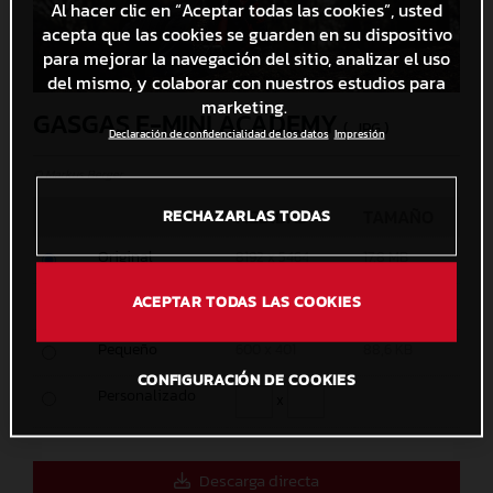
Al hacer clic en “Aceptar todas las cookies”, usted
acepta que las cookies se guarden en su dispositivo
para mejorar la navegación del sitio, analizar el uso
del mismo, y colaborar con nuestros estudios para
marketing.
GASGAS E-MINI ACADEMY
(. JPG )
Declaración de confidencialidad de los datos
Impresión
© Markus Berger
MEDIDAS
TAMAÑO
RECHAZARLAS TODAS
Original
8192 x 5464
17,8 MB
ACEPTAR TODAS LAS COOKIES
Medio
1200 x 801
247,6 KB
Pequeño
600 x 401
88,6 KB
CONFIGURACIÓN DE COOKIES
Personalizado
x
Descarga directa