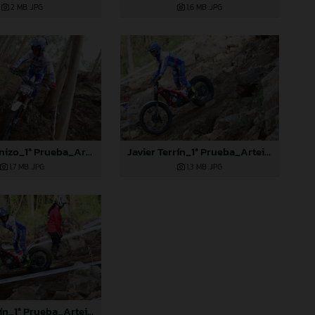
2 MB
.JPG
1,6 MB
.JPG
Manuel Panizo_1ª Prueba_Arteixo (A Coruña)
Javier Terrín_1ª Prueba_Arteixo (A Coruña)
1,7 MB
.JPG
1,3 MB
.JPG
Javier Terrín_1ª Prueba_Arteixo (A Coruña)