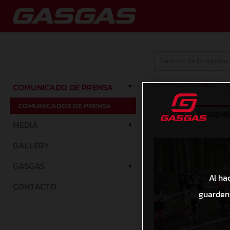
Comunicado de prensa
/
C
COMUNICADO DE PRENSA
COMUNICADOS DE PRENSA
TEXTO
IMÁGEN
MEDIA
GALLERY
GASGAS
Al ha
CONTACTO
guarden 