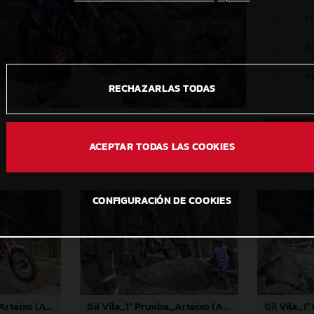
M
P
P
RECHAZARLAS TODAS
ACEPTAR TODAS LAS COOKIES
CONFIGURACIÓN DE COOKIES
Gil Vila_1ª Prueba_Arteixo (A Coruña)
Gil Vila_1ª Prueba_Arteixo (A Coruña)