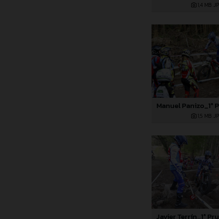
1,4 MB
.J
1,5 MB
.J