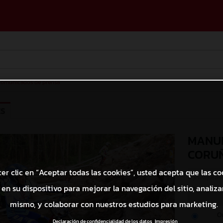
omunicados de prensa
ES
MANUE
CORU
cer clic en “Aceptar todas las cookies”, usted acepta que las co
© jcvazquezm
en su dispositivo para mejorar la navegación del sitio, analizar
mismo, y colaborar con nuestros estudios para marketing.
O
Declaración de confidencialidad de los datos
Impresión