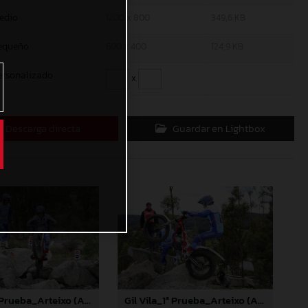
edio
1200 x 800
349,6 KB
equeño
600 x 400
124,9 KB
ersonalizado
x
Descarga directa
Guardar en Lightbox
Gil Vila_1ª Prueba_Arteixo (A Coruña)
Gil Vila_1ª Prueba_Arteixo (A Coruña)