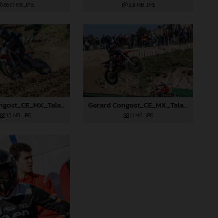
867,7 KB
.JPG
2,3 MB
.JPG
Gerard Congost_CE_MX_Talavera_2024
Gerard Congost_CE_MX_Talavera_2024
1,3 MB
.JPG
1,1 MB
.JPG