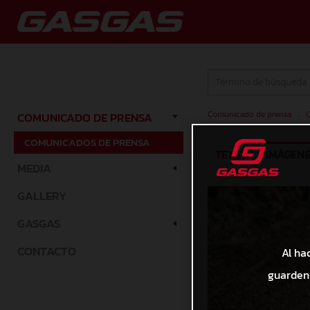
Comunicado de prensa
/
C
COMUNICADO DE PRENSA
COMUNICADOS DE PRENSA
TEXTO
IMÁGEN
MEDIA
GALLERY
GASGAS
CONTACTO
Al ha
guarden 