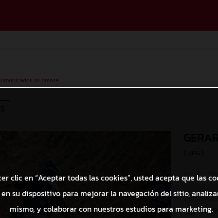
omunicados de prensa
ES
GERA
(. JPG )
© Juan Pablo 
cer clic en “Aceptar todas las cookies”, usted acepta que las co
en su dispositivo para mejorar la navegación del sitio, analizar
mismo, y colaborar con nuestros estudios para marketing.
O