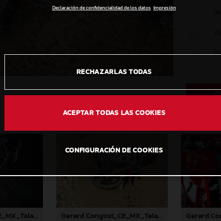
Declaración de confidencialidad de los datos
Impresión
M
P
P
RECHAZARLAS TODAS
ACEPTAR TODAS LAS COOKIES
CONFIGURACIÓN DE COOKIES
Gerard Congost_CE_MX_Talavera_2024
Gerard Congost_CE_MX_Talavera_2024