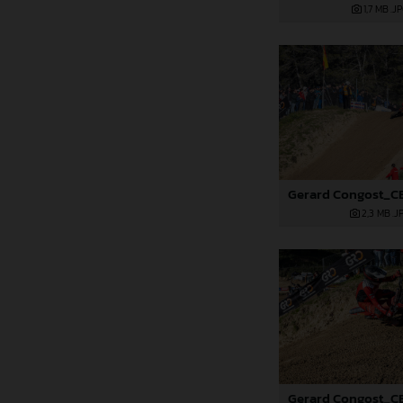
1,7 MB
.J
2,3 MB
.J