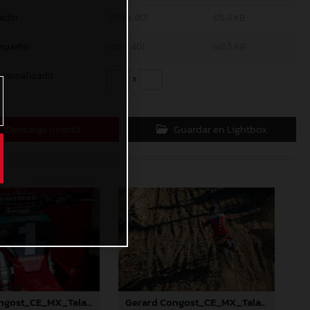
edio
1200 x 801
415,4 KB
equeño
600 x 401
148,5 KB
ersonalizado
x
Descarga directa
Guardar en Lightbox
Gerard Congost_CE_MX_Talavera_2024
Gerard Congost_CE_MX_Talavera_2024