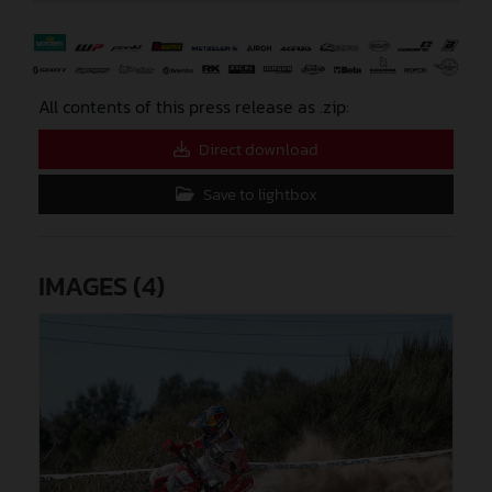
⠀
All contents of this press release as .zip:
Direct download
Save to lightbox
IMAGES (4)