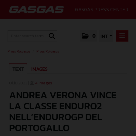
GASGAS PRESS CENTER
0
INT
PRESS RELEASES
Press Releases
/
Press Releases
PRESS RELEASES
TEXT
IMAGES
MEDIA
GALLERY
01.10.2023 |
4 Images
ANDREA VERONA VINCE
GASGAS
LA CLASSE ENDURO2
CONTACT
NELL’ENDUROGP DEL
PORTOGALLO