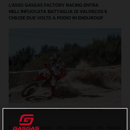
L’ASSO GASGAS FACTORY RACING ENTRA
NELL’INFUOCATA BATTAGLIA DI VALPACOS E
CHIUDE DUE VOLTE A PODIO IN ENDUROGP
Andrea Verona - GASGAS Factory Racing
Il penultimo round del Campionato del mondo