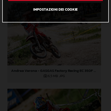
IMPOSTAZIONI DEI COOKIE
Andrea Verona - GASGAS Factory Racing EC 350F - EnduroGP of Portugal
6,5 MB
.JPG