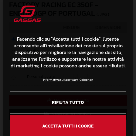
FACTORY RACING EC 350F -
ENDUROGP OF PORTUGAL
(. JPG )
MISURE
DIMENSIONI
Originale
Facendo clic su "Accetta tutti i cookie", l'utente
3333 x 5000
6 MB
acconsente all'installazione dei cookie sul proprio
Medio
1200 x 1801
763,9 KB
dispositivo per migliorare la navigazione del sito,
analizzarne l'utilizzo e supportare le nostre attività
Piccolo
600 x 901
273 KB
di marketing. I cookie possono anche essere rifiutati.
Personalizzato
x
Informativa sulla privacy
Colophon
Download diretto
RIFIUTA TUTTO
Salva nella Lightbox
ACCETTA TUTTI I COOKIE