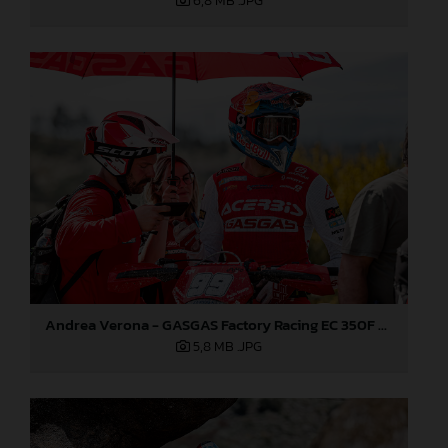
6,8 MB
.JPG
Andrea Verona - GASGAS Factory Racing EC 350F - EnduroGP of Portugal
5,8 MB
.JPG