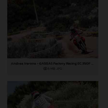
Andrea Verona - GASGAS Factory Racing EC 350F - EnduroGP of Portugal
6 MB
.JPG