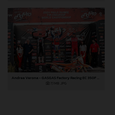
Andrea Verona - GASGAS Factory Racing EC 350F - EnduroGP of Portugal
7,1 MB
.JPG