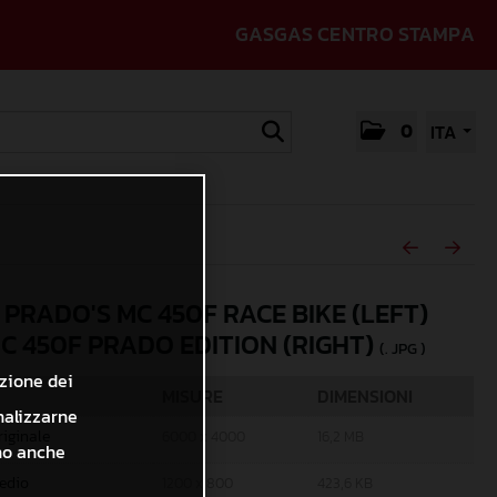
GASGAS CENTRO STAMPA
0
ITA
 PRADO'S MC 450F RACE BIKE (LEFT)
C 450F PRADO EDITION (RIGHT)
(. JPG )
azione dei
MISURE
DIMENSIONI
nalizzarne
riginale
6000 x 4000
16,2 MB
ono anche
edio
1200 x 800
423,6 KB