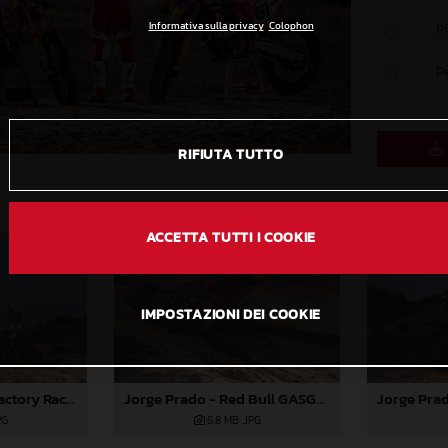
Informativa sulla privacy
Colophon
P
P
RIFIUTA TUTTO
ACCETTA TUTTI I COOKIE
IMPOSTAZIONI DEI COOKIE
Jorge Prado - Red Bull GASGAS Factory Racing 2024
Red Bull GASGAS Factory Racing - MXGP 2024
6,8 MB
.JPG
PG