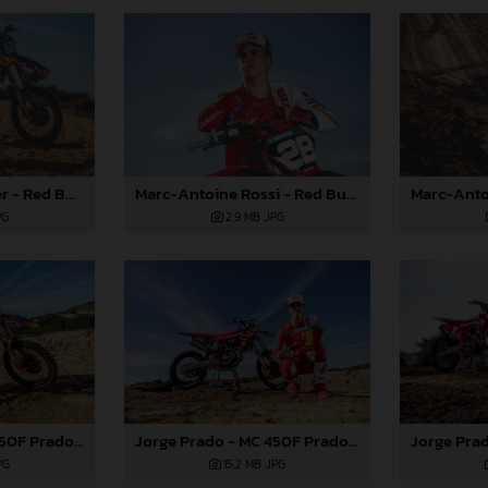
Simon Längenfelder - Red Bull GASGAS Factory Racing 2024
Marc-Antoine Rossi - Red Bull GASGAS Factory Racing 2024
PG
2,9 MB
.JPG
Jorge Prado - MC 450F Prado Edition
Jorge Prado - MC 450F Prado Edition
PG
15,2 MB
.JPG