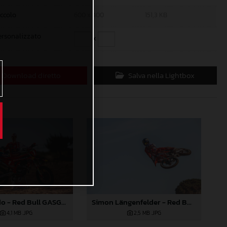
iccolo
600 x 400
151,3 KB
ersonalizzato
x
Download diretto
Salva nella Lightbox
Jorge Prado - Red Bull GASGAS Factory Racing 2024
Simon Längenfelder - Red Bull GASGAS Factory Racing 2024
4,1 MB
.JPG
2,5 MB
.JPG