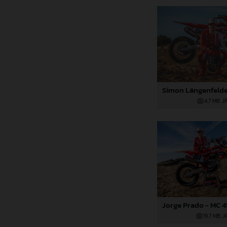
4,7 MB
.J
19,7 MB
.J