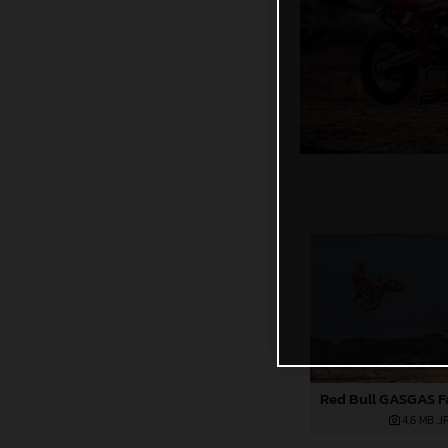
4,6 MB
.J