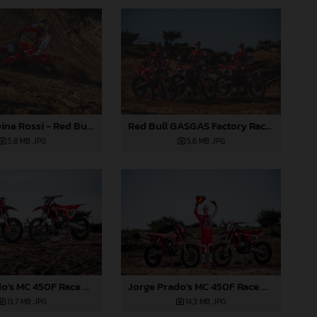
Marc-Antoine Rossi - Red Bull GASGAS Factory Racing 2024
Red Bull GASGAS Factory Racing - MXGP 2024
5,8 MB
.JPG
5,6 MB
.JPG
Jorge Prado's MC 450F Race Bike (left) and MC 450F Prado Edition (right)
Jorge Prado's MC 450F Race Bike (left) and MC 450F Prado Edition (right)
13,7 MB
.JPG
14,3 MB
.JPG