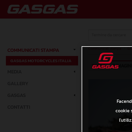
Communicati stampa
/
GA
COMMUNICATI STAMPA
GASGAS MOTORCYCLES ITALIA
TESTO
IMMAGIN
MEDIA
GALLERY
GASGAS
Facendo
CONTATTI
cookie s
l'util