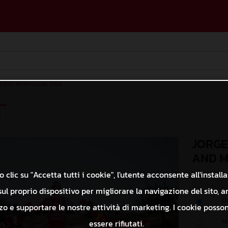
SGAS Motorcycles Italia
I
JORGE
AND M
 clic su "Accetta tutti i cookie", l'utente acconsente all'install
ul proprio dispositivo per migliorare la navigazione del sito, a
O
izzo e supportare le nostre attività di marketing. I cookie poss
M
essere rifiutati.