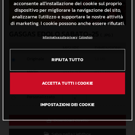
acconsente all'installazione dei cookie sul proprio
dispositivo per migliorare la navigazione del sito,
analizzarne l'utilizzo e supportare le nostre attività
di marketing. I cookie possono anche essere rifiutati.
GASGAS EDOLO SABATO-25
(. JPG )
Informativa sulla privacy
Colophon
MISURE
DIMENSIONI
Originale
2047 x 1365
1,8 MB
RIFIUTA TUTTO
Medio
1200 x 801
493,5 KB
ACCETTA TUTTI I COOKIE
Piccolo
600 x 401
176,5 KB
Personalizzato
x
IMPOSTAZIONI DEI COOKIE
Download diretto
Salva nella Lightbox