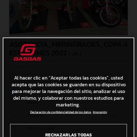
ASISTENCIA_MERINGRADES_COPA 4
ESTACIONES 2022
(. JPG )
© GASGAS ESPAÑA
Al hacer clic en “Aceptar todas las cookies”, usted
MEDIDAS
TAMAÑO
acepta que las cookies se guarden en su dispositivo
Original
3648 x 2736
4 MB
para mejorar la navegación del sitio, analizar el uso
del mismo, y colaborar con nuestros estudios para
Medio
1200 x 901
459,6 KB
marketing.
Declaración de confidencialidad de los datos
Impresión
Pequeño
600 x 451
164,3 KB
Personalizado
x
RECHAZARLAS TODAS