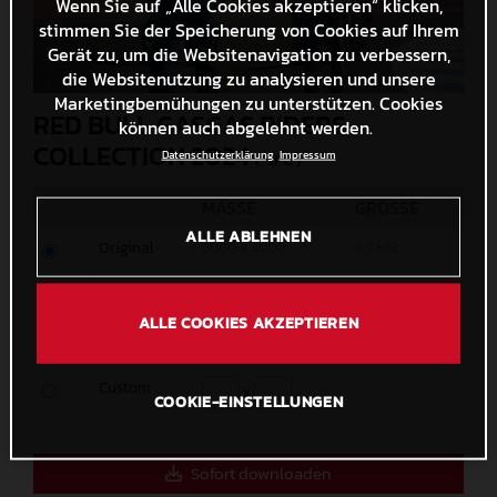
Wenn Sie auf „Alle Cookies akzeptieren“ klicken,
stimmen Sie der Speicherung von Cookies auf Ihrem
Gerät zu, um die Websitenavigation zu verbessern,
die Websitenutzung zu analysieren und unsere
Marketingbemühungen zu unterstützen. Cookies
RED BULL GASGAS RIDERS
können auch abgelehnt werden.
COLLECTION 2024
Datenschutzerklärung
Impressum
(. JPG )
MASSE
GRÖSSE
ALLE ABLEHNEN
Original
6000 x 4000
8,7 MB
Medium
1200 x 800
303,9 KB
ALLE COOKIES AKZEPTIEREN
Small
600 x 400
108,6 KB
Custom
x
COOKIE-EINSTELLUNGEN
Sofort downloaden