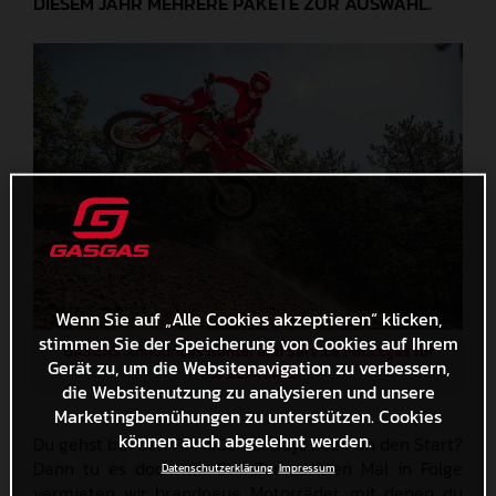
DIESEM JAHR MEHRERE PAKETE ZUR AUSWAHL.
Wenn Sie auf „Alle Cookies akzeptieren“ klicken,
stimmen Sie der Speicherung von Cookies auf Ihrem
GASGAS Announces Rental and Service Packages for
Gerät zu, um die Websitenavigation zu verbessern,
the 2024 ISDE
die Websitenutzung zu analysieren und unsere
Marketingbemühungen zu unterstützen. Cookies
können auch abgelehnt werden.
Du gehst bei den FIM ISDE Six Days 2024 an den Start?
Dann tu es doch mit Stil! Zum dritten Mal in Folge
Datenschutzerklärung
Impressum
vermieten wir brandneue Motorräder, mit denen du