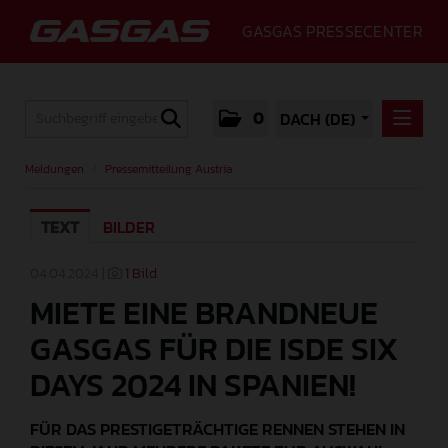
GASGAS PRESSECENTER
0
DACH (DE)
MELDUNGEN
Meldungen
/
Pressemitteilung Austria
PRESSEMITTEILUNG AUSTRIA
GASGAS PRESS RELEASE GERMANY
TEXT
BILDER
MEDIA
04.04.2024 |
1 Bild
MIETE EINE BRANDNEUE
GALLERY
GASGAS FÜR DIE ISDE SIX
GASGAS
DAYS 2024 IN SPANIEN!
PRESSEKONTAKT
FÜR DAS PRESTIGETRÄCHTIGE RENNEN STEHEN IN