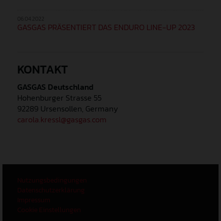
06.04.2022
GASGAS PRÄSENTIERT DAS ENDURO LINE-UP 2023
KONTAKT
GASGAS Deutschland
Hohenburger Strasse 55
92289 Ursensollen, Germany
carola.kressl@gasgas.com
Nutzungsbedingungen
Datenschutzerklärung
Impressum
Cookie Einstellungen