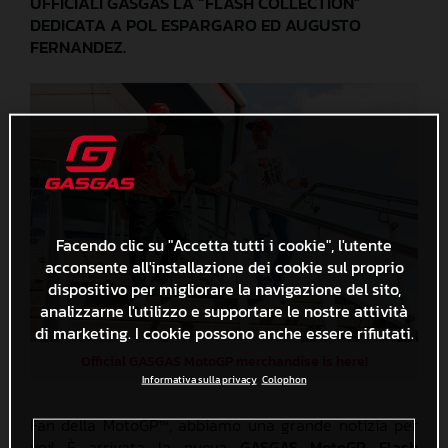
UFFICIALI GASGAS LA “FLASH COLLECTION”
DEDICATA A POL ESPARGARO ED AUGUSTO
FERNANDEZ.
Facendo clic su "Accetta tutti i cookie", l'utente
acconsente all'installazione dei cookie sul proprio
dispositivo per migliorare la navigazione del sito,
analizzarne l'utilizzo e supportare le nostre attività
di marketing. I cookie possono anche essere rifiutati.
Official GASGAS MotoGP merchandise is here!
Informativa sulla privacy
Colophon
Fan della MotoGP™, abbiamo una grande notizia per
voi! È arrivata la nuova
GASGAS MotoGP Flash