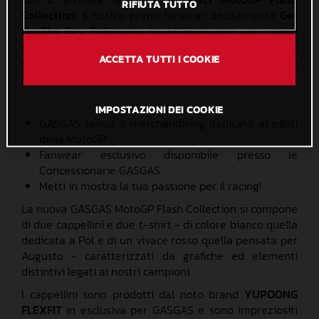
RIFIUTA TUTTO
Collection
, il nostro primo fanwear decisamente
Get
On The Gas
. Sviluppata in collaborazione con i piloti
del Team GASGAS Factory Racing Tech3, la nuova
ACCETTA TUTTI I COOKIE
collezione è composta da t-shirt e cappellini dedicati
a
Pol Espargaro
ed
Augusto Fernandez
.
IMPOSTAZIONI DEI COOKIE
GASGAS lancia il merchandising dedicato ai piloti
della MotoGP
Fanwear esclusivo disponibile presso le
Concessionarie GASGAS
Metti in mostra la tua passione per il racing!
La nuova GASGAS MotoGP Flash Collection si compone
di due cappellini e due t-shirt - di colore bianco quella
dedicata a Pol e di un vivace rosso quella pensata per
Augusto - caratterizzati da grafiche ed elementi
distintivi legati ai nostri campioni.
I cappellini sono prodotti dal noto brand
YUPOONG
FLEXFIT
in esclusiva per GASGAS e sono impreziositi