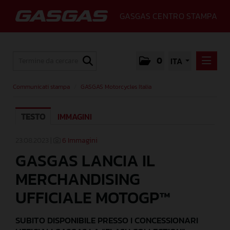
GASGAS CENTRO STAMPA
0
ITA
COMMUNICATI STAMPA
Communicati stampa
/
GASGAS Motorcycles Italia
GASGAS MOTORCYCLES ITALIA
TESTO
IMMAGINI
MEDIA
GALLERY
23.08.2023 |
6 Immagini
GASGAS LANCIA IL
GASGAS
MERCHANDISING
CONTATTI
UFFICIALE MOTOGP™
SUBITO DISPONIBILE PRESSO I CONCESSIONARI