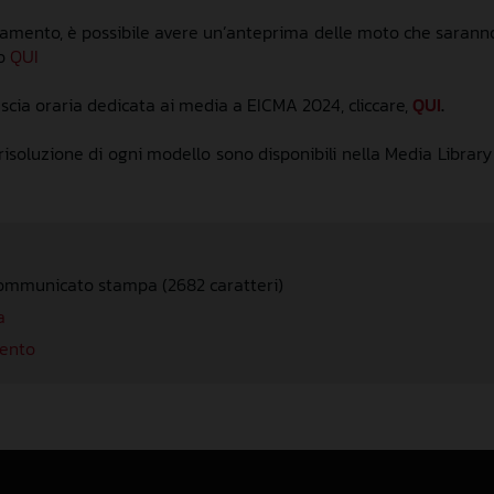
tamento
,
è possibile
avere un’anteprima delle moto che sarann
do
QUI
scia oraria dedicata ai media a
EICMA
2024
,
cliccare
,
QUI
.
risoluzione di og
ni modello sono disponibili nella Media Librar
.
ommunicato stampa (2682 caratteri)
a
mento