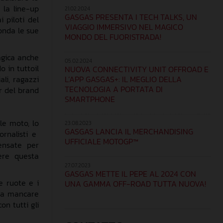
e
la line-up
21.02.2024
GASGAS PRESENTA I TECH TALKS, UN
ai
piloti
del
VIAGGIO IMMERSIVO NEL MAGICO
onda le
sue
MONDO DEL FUORISTRADA!
gic
a
anche
05.02.2024
do
in
tutt
o
il
NUOVA CONNECTIVITY UNIT OFFROAD E
L’APP GASGAS+: IL MEGLIO DELLA
ali
, ragazzi
TECNOLOGIA A PORTATA DI
r
del
brand
SMARTPHONE
lle moto,
l
o
23.08.2023
GASGAS LANCIA IL MERCHANDISING
ornalisti e
UFFICIALE MOTOGP™
ensate per
ere questa
27.07.2023
GASGAS METTE IL PEPE AL 2024 CON
ue ruote e
i
UNA GAMMA OFF-ROAD TUTTA NUOVA!
va mancare
on tutti gli