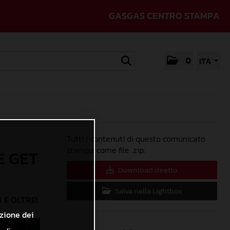
GASGAS CENTRO STAMPA
0
ITA
Tutti i contenuti di questo comunicato
stampa come file .zip:
E GET
Download diretto
Salva nella Lightbox
 E OLTRE!
azione dei