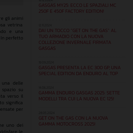
GASGAS MY25: ECCO LE SPAZIALI MC
250F E 450F FACTORY EDITION!
e gli
animi
osa vetrina
12.11.2024
DAI UN TOCCO “GET ON THE GAS” AL
ndo
e
una
TUO ARMADIO CON LA NUOVA
.
In perfetto
COLLEZIONE INVERNALE FIRMATA
GASGAS
19.09.2024
GASGAS PRESENTA LA EC 300 GP, UNA
SPECIAL EDITION DA ENDURO AL TOP
una delle
14.06.2024
o spazio
su
GAMMA ENDURO GASGAS 2025: SETTE
ata verso il
MODELLI TRA CUI LA NUOVA EC 125!
to significa
p
ensate p
er
28.05.2024
GET ON THE GAS CON LA NUOVA
GAMMA MOTOCROSS 2025!
ome
uno dei
ddisfare le