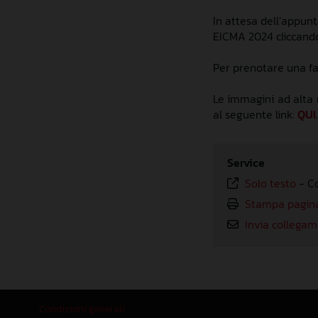
In attesa
dell’appun
EICMA 2024 cliccan
Per prenotare una fa
Le immagini ad alta 
al seg
uente link:
QUI
Service
Solo testo
-
C
Stampa pagin
Invia collega
Condizioni generali