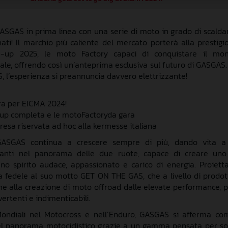
ASGAS in prima linea
con
una serie di moto
in grado di
scaldar
nati
!
Il marchio
più caliente del mercato porterà
alla
prestigi
ne-up
2025,
le
moto
F
actory
capaci di conquistare il mo
ale
,
o
ffrendo
così
un’anteprima esclusiva sul futuro di
GASGAS
, l’esperienza
si preannuncia
davvero elettrizzante
!
ra per EICMA 2024!
-up completa e le
moto
F
actory
da gara
resa riservata
ad hoc alla kermesse italiana
GASGAS
continua a
crescere
s
empre di più
,
dando vita a
ranti
n
el panorama
delle due ruote
, capace di creare un
no spirito audace, appassionato
e
carico di energia.
Proiett
a
fedele al suo motto GET ON THE GAS
, che a livello di prodot
one
alla
creazione
di
moto
offroad
dalle elevate performance
,
vertenti
e indimenticabili.
M
ondiali nel
M
otocross e nell’
E
nduro
,
GASGAS si afferma c
el panorama motociclistico
grazie a un
gamma
pensata per so