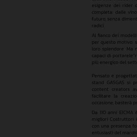
esigenze d
ei
rider
d
completa
:
dalle
vin
futuro
, senza
diment
radici.
A
l fianco dei
modelli
per questo motivo
:
lor
o splendore
.
Ma n
capaci
di portare
le
“
più
energico del sett
Pensato e
progettat
stand GASGAS
si p
content
creators
avr
facilitare la creaz
occasione, bast
erà
p
Da 110 anni EICMA è
migliori Costruttori
i
con una presenza fo
entusiasti del march