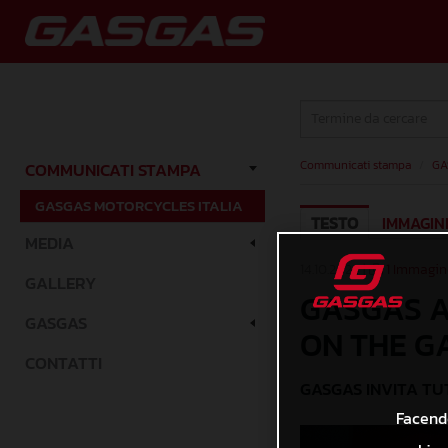
Communicati stampa
/
GA
COMMUNICATI STAMPA
GASGAS MOTORCYCLES ITALIA
TESTO
IMMAGIN
MEDIA
14.10.2024 |
1 Immagin
GALLERY
GASGAS A 
GASGAS
ON THE G
CONTATTI
GASGAS INVITA TUT
Facendo