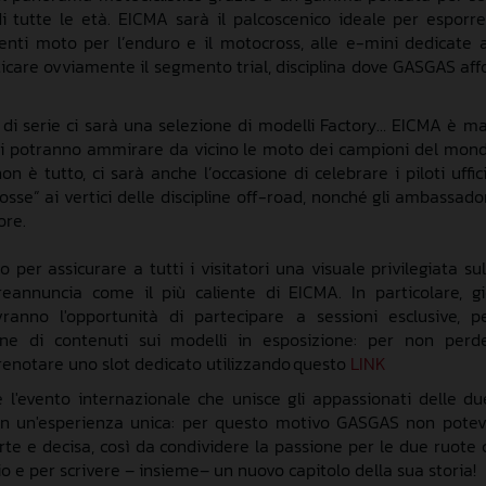
i tutte le età. EICMA sarà
il palcoscenico
ideale per
esporr
centi
moto per l’enduro e il motocross
, alle e-mini
dedicate 
icare
ovviamente
il segmento
trial,
disciplina dove GASGAS
aff
 di serie
ci sarà una selezione
d
i modelli
Factory
…
EICMA è ma
si
potranno
ammirare
da vicino
le moto
dei campioni del mon
on è tutto
,
ci sarà anche
l’occasione
di celebrare i
piloti uffici
rosse
”
ai vertici delle discipline off-road
, nonché gli
ambassado
ore
.
o per assicurare a tutti i visitatori una visuale privilegiata
su
reannuncia
come
il più caliente d
i EICMA
.
In particolare, gi
anno l'opportunità di partecipare a sessioni esclusive, p
ione di contenuti sui modelli in esposizione
: p
er non perd
renotare
uno
slot
dedicato
utilizzando
questo
LINK
 l'evento internazionale che unisce gli appassionati delle d
n un'esperienza unica
:
per questo motivo
GASGAS non pote
rte e decisa
, così da
condividere
la passione
per le due ruote
c
io
e
per scrivere
–
insieme
–
un nuovo capitolo della
sua
storia
!