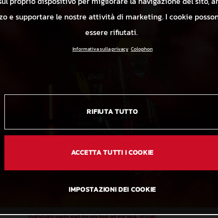
ul proprio dispositivo per migliorare la navigazione del sito, a
izzo e supportare le nostre attività di marketing. I cookie poss
essere rifiutati.
Informativa sulla privacy
Colophon
RIFIUTA TUTTO
ACCETTA TUTTI I COOKIE
IMPOSTAZIONI DEI COOKIE
GASGAS gets set to go big at EICMA 2024!