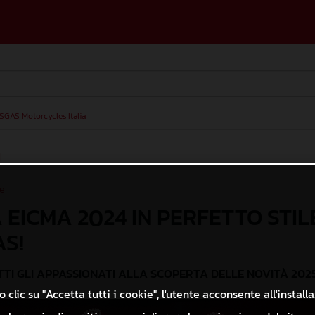
SGAS Motorcycles Italia
I
e
EICMA 2024 IN PERFETTO STIL
AS!
TI GLI APPASSIONATI ALLA SCOPERTA DELLE NOVITÀ 2025
 clic su "Accetta tutti i cookie", l'utente acconsente all'install