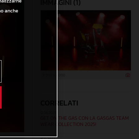
nalizzarne
IMMAGINI (1)
ono anche
3 000 x 2 000
CORRELATI
12.06.2025
GET ON THE GAS CON LA GASGAS TEAM
WEAR COLLECTION 2025!
18.12.2024