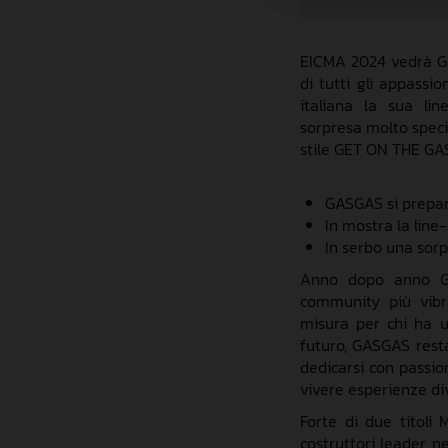
EICMA 2024
vedrà
G
di tutti gli appassio
ital
iana
la
su
a li
sorpresa
molto
speci
stile GET ON THE GAS
GASGAS si prepa
In mostra la line
In serbo una
sorp
A
nno
dopo
anno
community più vib
misura
per
chi ha
u
futuro, GASGAS
rest
dedica
rsi
con passi
vivere esperienze di
F
orte di due titoli
costruttori
leader
n