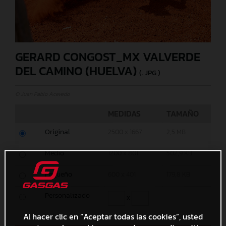
GERARD CONGOST_MX VALVERDE
DEL CAMINO (HUELVA)
(. JPG )
© Juan Pablo Acevedo
MEDIDAS
TAMAÑO
Original
2500 x 1667
2,5 MB
Medio
1200 x 801
502,9 KB
Pequeño
600 x 401
179,8 KB
Personalizado
x
Al hacer clic en “Aceptar todas las cookies”, usted