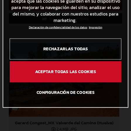
acepta que las cookies se guarden en su dispositivo
Descarga directa
para mejorar la navegación del sitio, analizar el uso
del mismo, y colaborar con nuestros estudios para
Guardar en Lightbox
marketing.
Declaración de confidencialidad de los datos
Impresión
RECHAZARLAS TODAS
ACEPTAR TODAS LAS COOKIES
CONFIGURACIÓN DE COOKIES
Gerard Congost_MX Valverde del Camino (Huelva)
2,4 MB
.JPG