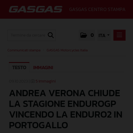
GASGAS CENTRO STAMPA
0
ITA
COMMUNICATI STAMPA
Communicati stampa
/
GASGAS Motorcycles Italia
GASGAS MOTORCYCLES ITALIA
TESTO
IMMAGINI
MEDIA
GALLERY
09.10.2023 |
5 Immagini
ANDREA VERONA CHIUDE
GASGAS
LA STAGIONE ENDUROGP
CONTATTI
VINCENDO LA ENDURO2 IN
PORTOGALLO