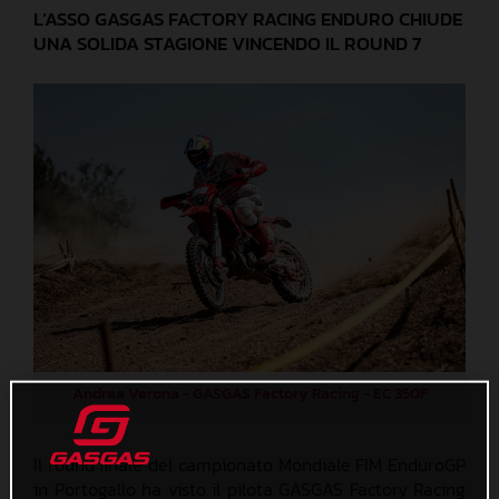
L’ASSO GASGAS FACTORY RACING ENDURO CHIUDE
UNA SOLIDA STAGIONE VINCENDO IL ROUND 7
Andrea Verona - GASGAS Factory Racing - EC 350F
Il round finale del campionato Mondiale FIM EnduroGP
in Portogallo ha visto il pilota GASGAS Factory Racing