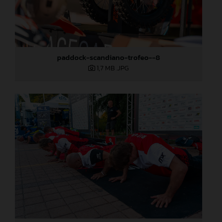
paddock-scandiano-trofeo--8
1,7 MB
.JPG