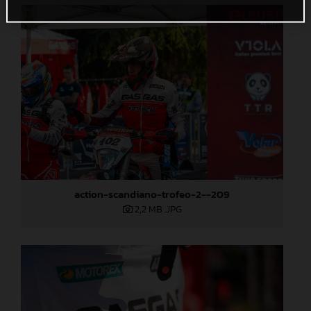
action-scandiano-trofeo-2--209
2,2 MB
.JPG