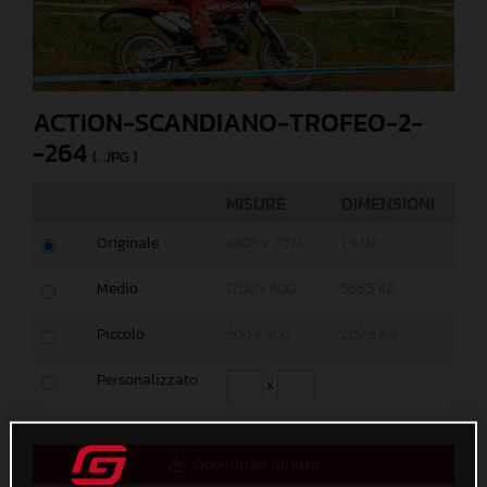
ACTION-SCANDIANO-TROFEO-2-
-264
(. JPG )
MISURE
DIMENSIONI
Originale
4608 x 3072
1,9 MB
Medio
1200 x 800
566,5 KB
Piccolo
600 x 400
202,3 KB
Personalizzato
x
Download diretto