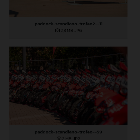
paddock-scandiano-trofeo2--11
2,3 MB
.JPG
paddock-scandiano-trofeo--59
2 MB
.JPG