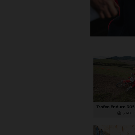
2,7 MB
.J