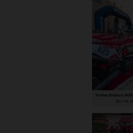
2,1 MB
.J