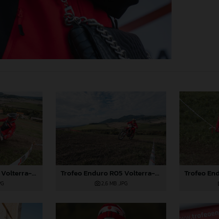
Trofeo Enduro R05 Volterra-716
Trofeo Enduro R05 Volterra-514
PG
2,6 MB
.JPG