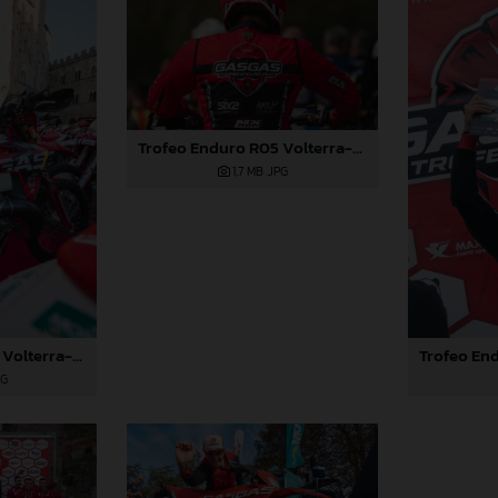
Trofeo Enduro R05 Volterra-679
1,7 MB
.JPG
Trofeo Enduro R05 Volterra-287
PG