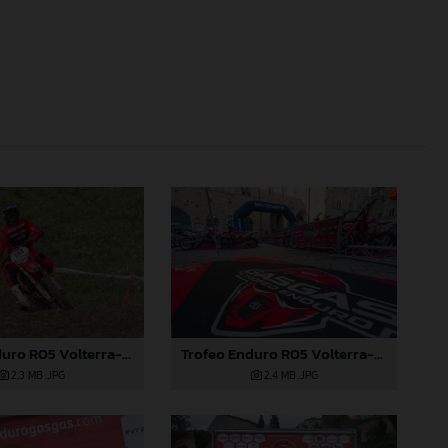
Trofeo Enduro R05 Volterra-466
Trofeo Enduro R05 Volterra-283
2,3 MB
.JPG
2,4 MB
.JPG