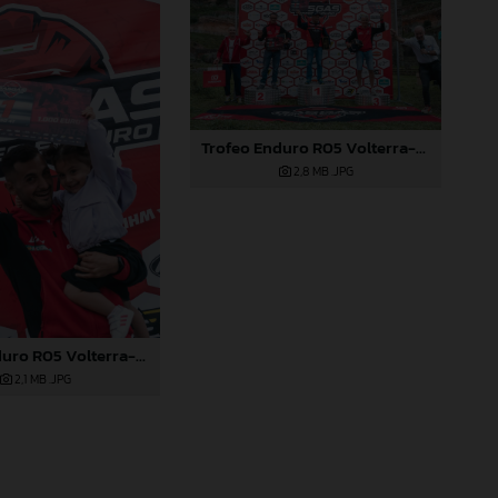
Trofeo Enduro R05 Volterra-886
2,8 MB
.JPG
Trofeo Enduro R05 Volterra-874
2,1 MB
.JPG