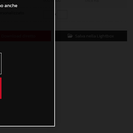
iccolo
600 x 900
176,8 KB
ono anche
ersonalizzato
x
Download diretto
Salva nella Lightbox