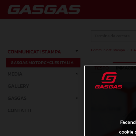
Communicati stampa
/
GA
COMMUNICATI STAMPA
GASGAS MOTORCYCLES ITALIA
TESTO
IMMAGIN
MEDIA
GALLERY
GASGAS
CONTATTI
Facendo
cookie s