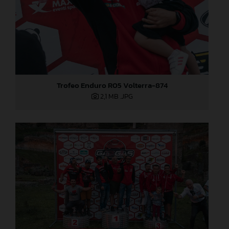
Trofeo Enduro R05 Volterra-874
2,1 MB
.JPG