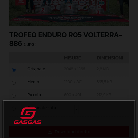
TROFEO ENDURO R05 VOLTERRA-
886
(. JPG )
MISURE
DIMENSIONI
Originale
2048 x 1366
2,8 MB
Medio
1200 x 801
595,5 KB
Piccolo
600 x 401
212,9 KB
Personalizzato
x
Download diretto