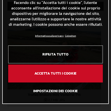
Facendo clic su "Accetta tutti i cookie", l'utente
Salva nella Lightbox
acconsente all'installazione dei cookie sul proprio
dispositivo per migliorare la navigazione del sito,
analizzarne l'utilizzo e supportare le nostre attività
di marketing. I cookie possono anche essere rifiutati.
Informativa sulla privacy
Colophon
RIFIUTA TUTTO
ACCETTA TUTTI I COOKIE
IMPOSTAZIONI DEI COOKIE
Trofeo Enduro R05 Volterra-716
2,7 MB
.JPG