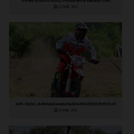
Trofeo Enduro RD02 Pomarance sabato-298
2,1 MB
.JPG
405-9834_64bbda5a4a5cfa483490d3087b957c47
1,1 MB
.JPG