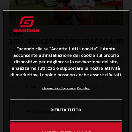
593-
3754_6A9C80855076C117ABA0A11FFA
Facendo clic su "Accetta tutti i cookie", l'utente
(. JPG )
acconsente all'installazione dei cookie sul proprio
dispositivo per migliorare la navigazione del sito,
MISURE
DIMENSIONI
analizzarne l'utilizzo e supportare le nostre attività
di marketing. I cookie possono anche essere rifiutati.
Originale
3000 x 2000
1,3 MB
Medio
1200 x 800
361,1 KB
Informativa sulla privacy
Colophon
Piccolo
600 x 400
129 KB
RIFIUTA TUTTO
Personalizzato
x