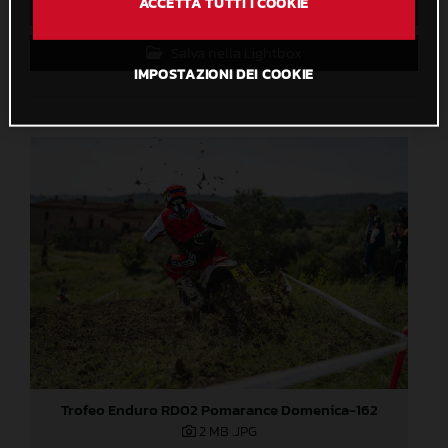
ACCETTA TUTTI I COOKIE
Download diretto
Salva nella Lightbox
IMPOSTAZIONI DEI COOKIE
Trofeo Enduro RD02 Pomarance Domenica-162
2 MB
.JPG