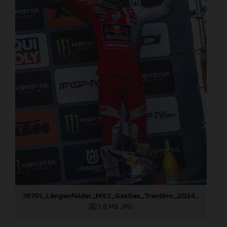
76701_Längenfelder_MX2_GasGas_Trentino_2024_22A7276
5,8 MB
.JPG