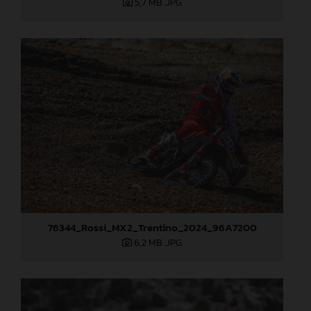
5,7 MB
.JPG
76344_Rossi_MX2_Trentino_2024_96A7200
6,2 MB
.JPG