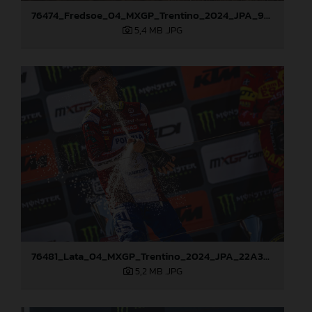
76474_Fredsoe_04_MXGP_Trentino_2024_JPA_96A2869
5,4 MB
.JPG
76481_Lata_04_MXGP_Trentino_2024_JPA_22A3096
5,2 MB
.JPG