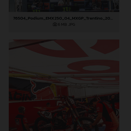
76504_Podium_EMX250_04_MXGP_Trentino_2024_JPA_22A3082
6 MB
.JPG