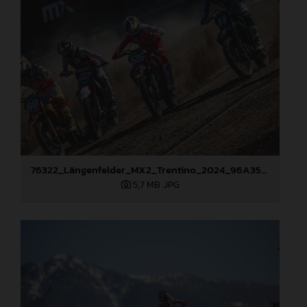
76322_Längenfelder_MX2_Trentino_2024_96A3526
5,7 MB
.JPG