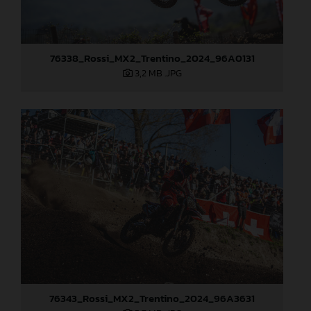
76338_Rossi_MX2_Trentino_2024_96A0131
3,2 MB
.JPG
76343_Rossi_MX2_Trentino_2024_96A3631