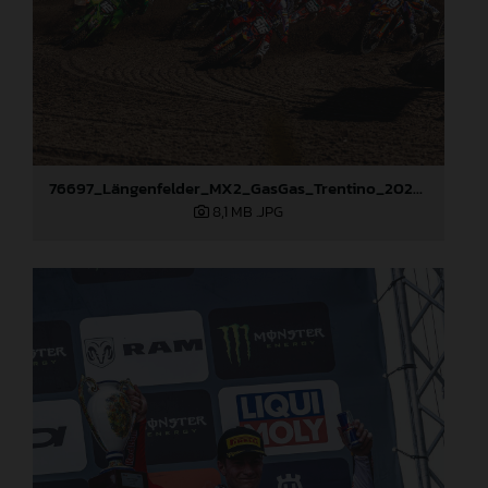
76697_Längenfelder_MX2_GasGas_Trentino_2024_22A6040
8,1 MB
.JPG