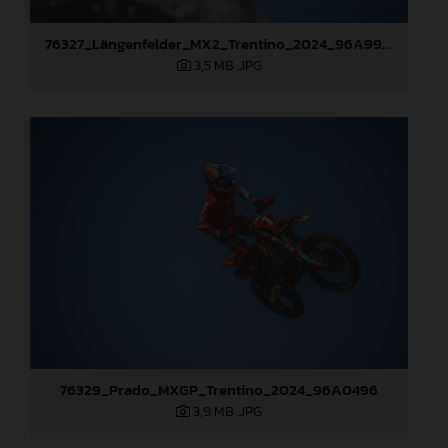
76327_Längenfelder_MX2_Trentino_2024_96A9945
3,5 MB
.JPG
76329_Prado_MXGP_Trentino_2024_96A0496
3,9 MB
.JPG