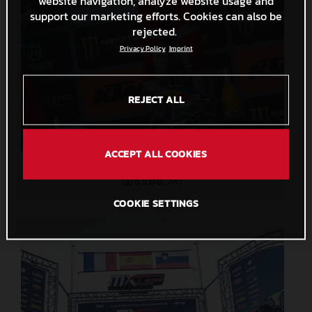
website navigation, analyze website usage and
support our marketing efforts. Cookies can also be
rejected.
Privacy Policy
Imprint
REJECT ALL
ACCEPT ALL COOKIES
76729_Prado_MXGP_GasGas_Trentino_2024_22A7846
6,5 MB
.JPG
COOKIE SETTINGS