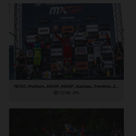
76707_Podium_MXGP_MXGP_GasGas_Trentino_2024_22A7964
7,5 MB
.JPG