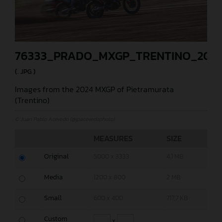
76333_PRADO_MXGP_TRENTINO_202
(. JPG )
Images from the 2024 MXGP of Pietramurata
(Trentino)
© Juan Pablo Acevedo (@jpacevedophoto)
MEASURES
SIZE
Original
5000 x 3333
4,1 MB
Media
1200 x 800
2 MB
Small
600 x 400
717,7 KB
Custom
x