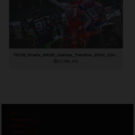
76726_Prado_MXGP_GasGas_Trentino_2024_22A7750
6,1 MB
.JPG
GTC
Privacy Policy
Imprint
Cookie Settings