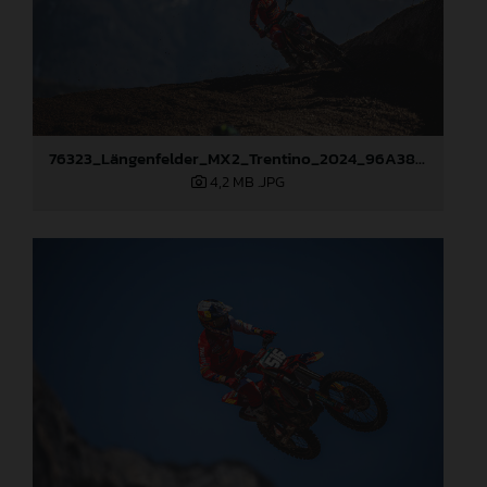
76323_Längenfelder_MX2_Trentino_2024_96A3816
4,2 MB
.JPG