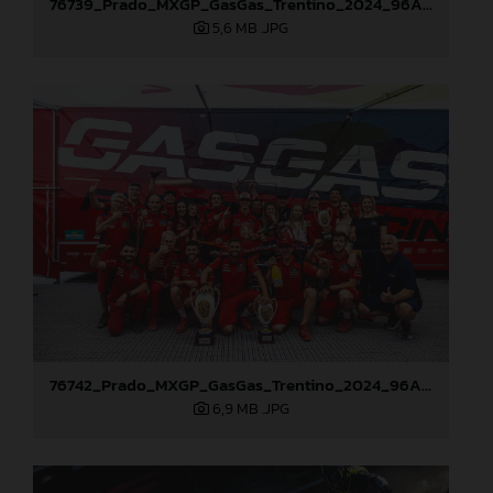
76739_Prado_MXGP_GasGas_Trentino_2024_96A5580
5,6 MB
.JPG
76742_Prado_MXGP_GasGas_Trentino_2024_96A5822
6,9 MB
.JPG