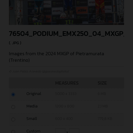
76504_PODIUM_EMX250_04_MXGP_TR
(. JPG )
Images from the 2024 MXGP of Pietramurata
(Trentino)
© Juan Pablo Acevedo (@jpacevedophoto)
MEASURES
SIZE
Original
5000 x 3333
6 MB
Media
1200 x 800
2,1 MB
Small
600 x 400
779,8 KB
Custom
x