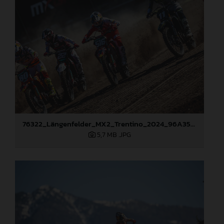
76322_Längenfelder_MX2_Trentino_2024_96A3526
5,7 MB
.JPG