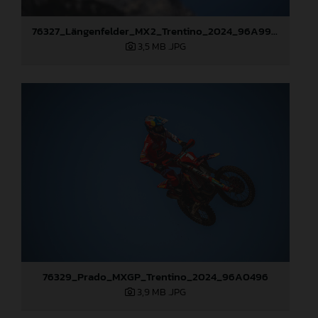
76327_Längenfelder_MX2_Trentino_2024_96A9945
3,5 MB
.JPG
76329_Prado_MXGP_Trentino_2024_96A0496
3,9 MB
.JPG