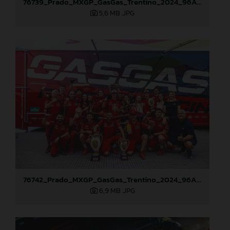
76739_Prado_MXGP_GasGas_Trentino_2024_96A5580
5,6 MB
.JPG
76742_Prado_MXGP_GasGas_Trentino_2024_96A5822
6,9 MB
.JPG