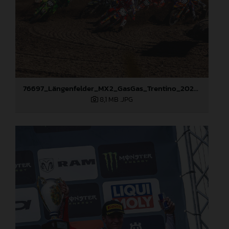
76697_Längenfelder_MX2_GasGas_Trentino_2024_22A6040
8,1 MB
.JPG