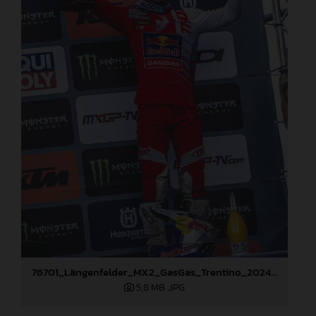
76701_Längenfelder_MX2_GasGas_Trentino_2024_22A7276
5,8 MB
.JPG