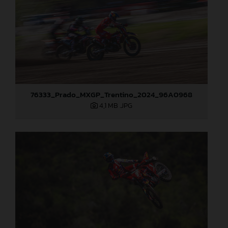
76333_Prado_MXGP_Trentino_2024_96A0968
4,1 MB
.JPG