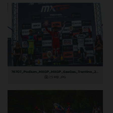
76707_Podium_MXGP_MXGP_GasGas_Trentino_2024_22A7964
7,5 MB
.JPG