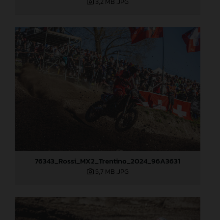
3,2 MB
.JPG
76343_Rossi_MX2_Trentino_2024_96A3631
5,7 MB
.JPG