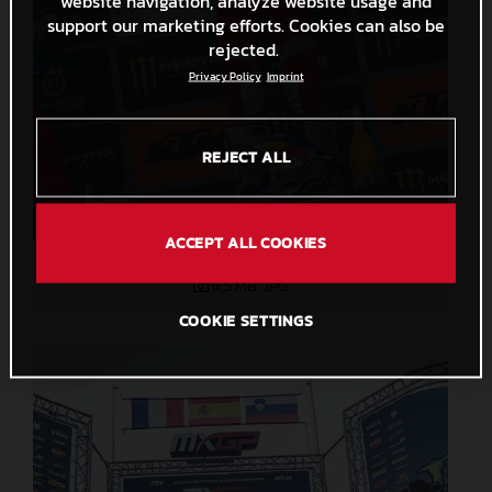
website navigation, analyze website usage and
support our marketing efforts. Cookies can also be
rejected.
Privacy Policy
Imprint
REJECT ALL
ACCEPT ALL COOKIES
76729_Prado_MXGP_GasGas_Trentino_2024_22A7846
6,5 MB
.JPG
COOKIE SETTINGS