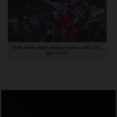
76726_Prado_MXGP_GasGas_Trentino_2024_22A7750
6,1 MB
.JPG
GTC
Privacy Policy
Imprint
Cookie Settings