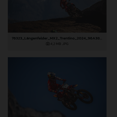
76323_Längenfelder_MX2_Trentino_2024_96A3816
4,2 MB
.JPG