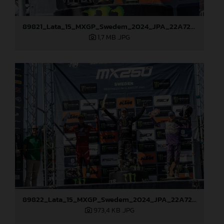
89821_Lata_15_MXGP_Swedem_2024_JPA_22A7234
1,7 MB
.JPG
89822_Lata_15_MXGP_Swedem_2024_JPA_22A7260
973,4 KB
.JPG