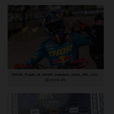
89936_Prado_15_MXGP_Swedem_2024_JPA_22A4894
571 KB
.JPG