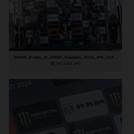
89939_Prado_15_MXGP_Swedem_2024_JPA_22A5044
790,4 KB
.JPG