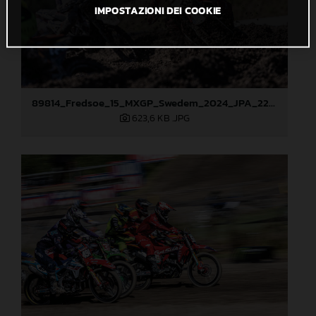
IMPOSTAZIONI DEI COOKIE
89814_Fredsoe_15_MXGP_Swedem_2024_JPA_22A7135
623,6 KB
.JPG