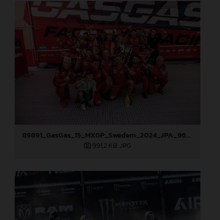
89891_GasGas_15_MXGP_Swedem_2024_JPA_96A0029
991,2 KB
.JPG