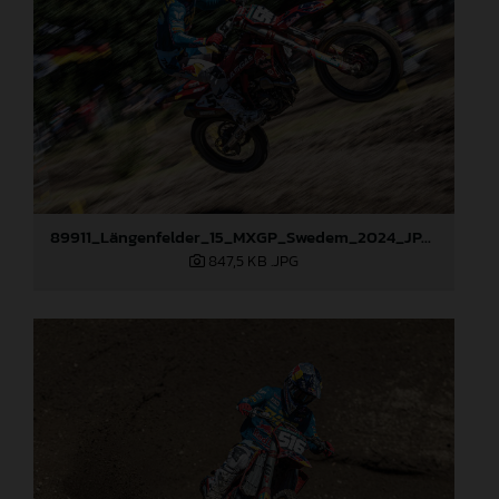
89911_Längenfelder_15_MXGP_Swedem_2024_JPA_22A7874
847,5 KB
.JPG