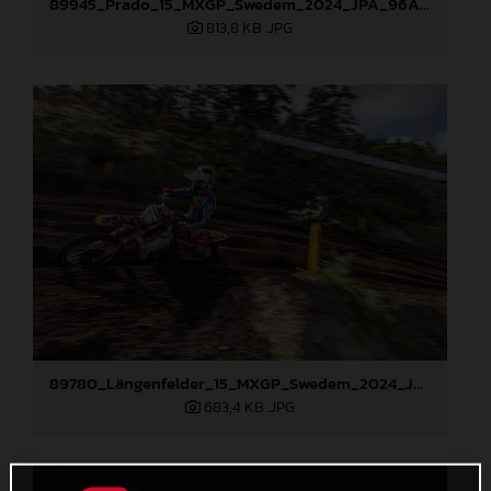
89945_Prado_15_MXGP_Swedem_2024_JPA_96A9497
813,8 KB
.JPG
89780_Längenfelder_15_MXGP_Swedem_2024_JPA_96A8308
683,4 KB
.JPG