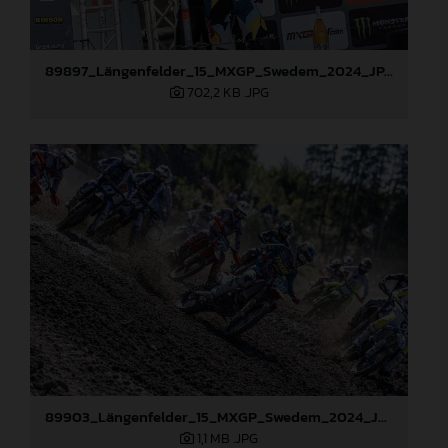
89897_Längenfelder_15_MXGP_Swedem_2024_JPA_22A3308
702,2 KB
.JPG
89903_Längenfelder_15_MXGP_Swedem_2024_JPA_22A7353
1,1 MB
.JPG