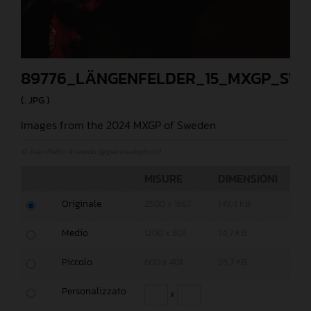
89776_LÄNGENFELDER_15_MXGP_SWE
(. JPG )
Images from the 2024 MXGP of Sweden
© Juan Pablo Acevedo (@jpacevedophoto)
MISURE
DIMENSIONI
Originale
2500 x 1667
149,4 KB
Medio
1200 x 801
74,7 KB
Piccolo
600 x 401
26,7 KB
Personalizzato
x