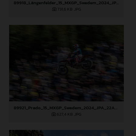
89918_Längenfelder_15_MXGP_Swedem_2024_JPA_96A8855
731,6 KB
.JPG
89921_Prado_15_MXGP_Swedem_2024_JPA_22A0699
627,4 KB
.JPG