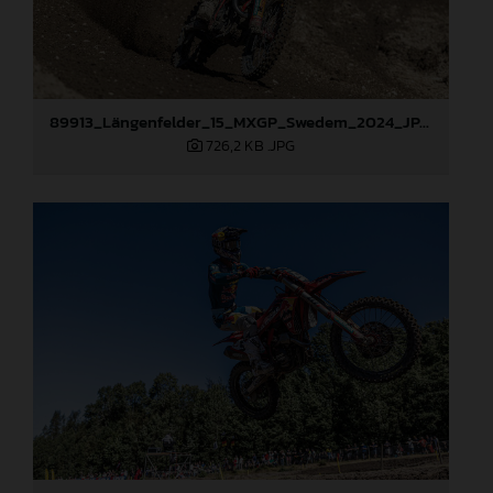
89913_Längenfelder_15_MXGP_Swedem_2024_JPA_22A8982
726,2 KB
.JPG