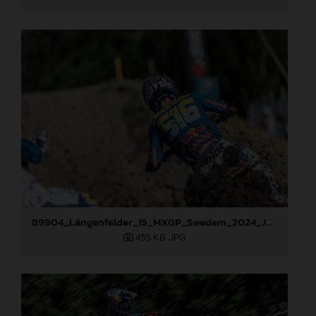
89904_Längenfelder_15_MXGP_Swedem_2024_JPA_22A7409
455 KB
.JPG