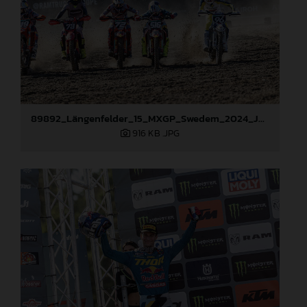
89892_Längenfelder_15_MXGP_Swedem_2024_JPA_22A2529
916 KB
.JPG