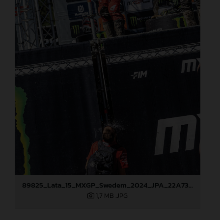
89825_Lata_15_MXGP_Swedem_2024_JPA_22A7331
1,7 MB
.JPG