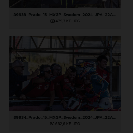
89933_Prado_15_MXGP_Swedem_2024_JPA_22A4688-Mejorado-NR
479,7 KB
.JPG
89934_Prado_15_MXGP_Swedem_2024_JPA_22A4738
682,6 KB
.JPG