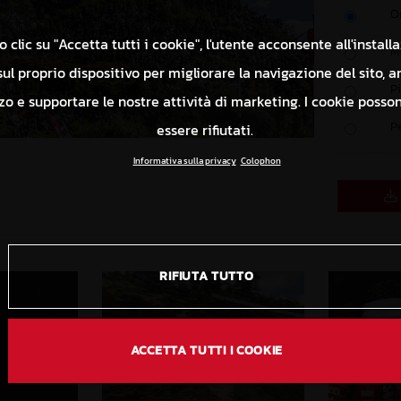
O
 clic su "Accetta tutti i cookie", l'utente acconsente all'install
M
ul proprio dispositivo per migliorare la navigazione del sito, a
P
izzo e supportare le nostre attività di marketing. I cookie poss
P
essere rifiutati.
Informativa sulla privacy
Colophon
RIFIUTA TUTTO
ACCETTA TUTTI I COOKIE