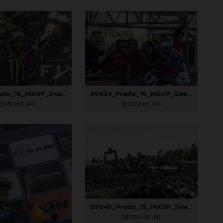
89933_Prado_15_MXGP_Swedem_2024_JPA_22A4688-Mejorado-NR
89934_Prado_15_MXGP_Swedem_2024_JPA_22A4738
479,7 KB
.JPG
682,6 KB
.JPG
89946_Prado_15_MXGP_Swedem_2024_JPA_96A9655
779,4 KB
.JPG