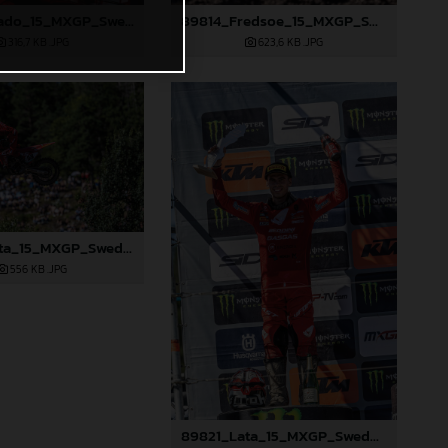
89790_Prado_15_MXGP_Swedem_2024_JPA_22A8156
89814_Fredsoe_15_MXGP_Swedem_2024_JPA_22A7135
316,7 KB
.JPG
623,6 KB
.JPG
89820_Lata_15_MXGP_Swedem_2024_JPA_22A7150
556 KB
.JPG
89821_Lata_15_MXGP_Swedem_2024_JPA_22A7234