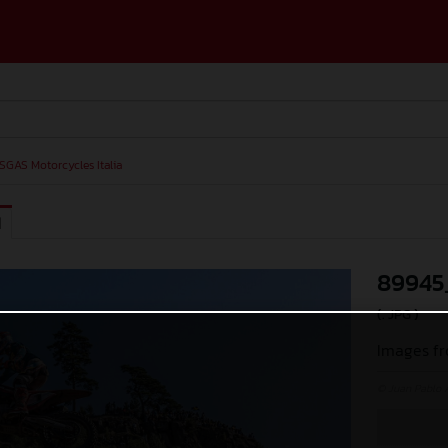
SGAS Motorcycles Italia
I
89945
(. JPG )
Images f
© Juan Pablo 