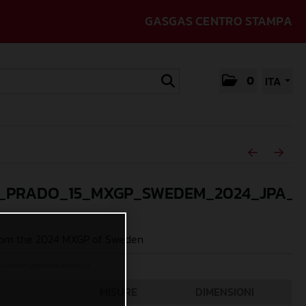
GASGAS CENTRO STAMPA
0
ITA
_PRADO_15_MXGP_SWEDEM_2024_JPA_9
rom the 2024 MXGP of Sweden
Acevedo (@jpacevedophoto)
MISURE
DIMENSIONI