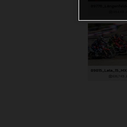
149,4 KB
.
636,7 KB
.