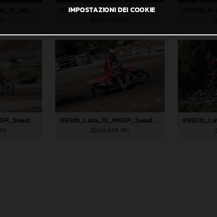
89776_Längenfelder_15_MXGP_Swedem_2024_JPA_22A8193
89780_Längenfelder_15_MXGP_Swedem_2024_JPA_96A8308
IMPOSTAZIONI DEI COOKIE
JPG
683,4 KB
.JPG
89815_Lata_15_MXGP_Swedem_2024_JPA_22A6861
89816_Lata_15_MXGP_Swedem_2024_JPA_22A6911
JPG
655,8 KB
.JPG