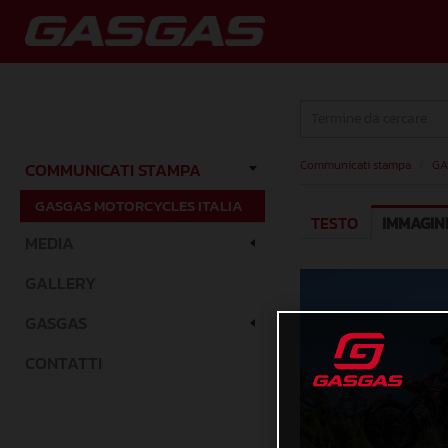
Communicati stampa
/
GA
COMMUNICATI STAMPA
GASGAS MOTORCYCLES ITALIA
TESTO
IMMAGIN
MEDIA
GALLERY
GASGAS
CONTATTI