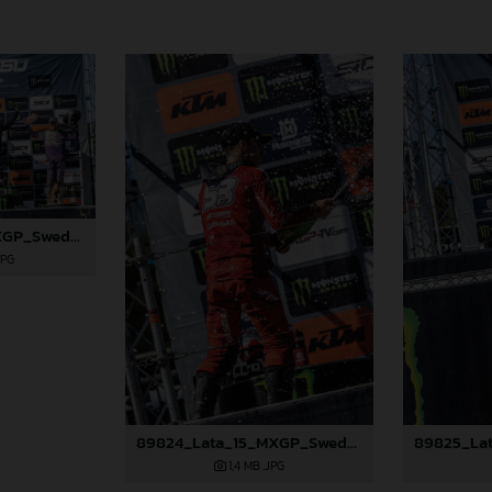
89822_Lata_15_MXGP_Swedem_2024_JPA_22A7260
JPG
89824_Lata_15_MXGP_Swedem_2024_JPA_22A7295
1,4 MB
.JPG