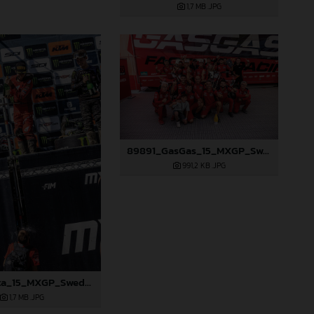
1,7 MB
.JPG
89891_GasGas_15_MXGP_Swedem_2024_JPA_96A0029
991,2 KB
.JPG
89825_Lata_15_MXGP_Swedem_2024_JPA_22A7331
1,7 MB
.JPG