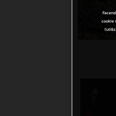
Facendo
cookie s
l'util