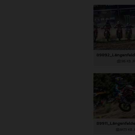
916 KB
.J
847,5 KB
.