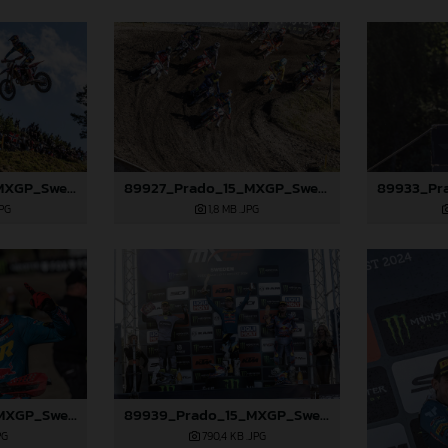
89925_Prado_15_MXGP_Swedem_2024_JPA_22A2024
89927_Prado_15_MXGP_Swedem_2024_JPA_22A3693
JPG
1,8 MB
.JPG
89936_Prado_15_MXGP_Swedem_2024_JPA_22A4894
89939_Prado_15_MXGP_Swedem_2024_JPA_22A5044
PG
790,4 KB
.JPG