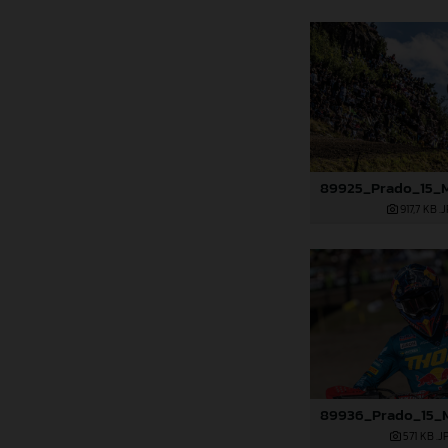
917,7 KB
.
571 KB
.J