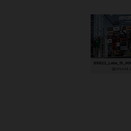
973,4 KB
.