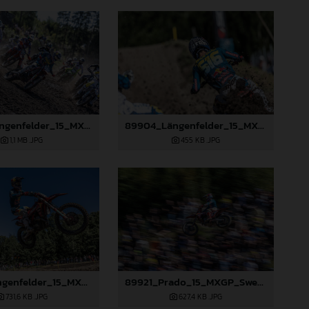
89903_Längenfelder_15_MXGP_Swedem_2024_JPA_22A7353
89904_Längenfelder_15_MXGP_Swedem_2024_JPA_22A7409
1,1 MB
.JPG
455 KB
.JPG
89918_Längenfelder_15_MXGP_Swedem_2024_JPA_96A8855
89921_Prado_15_MXGP_Swedem_2024_JPA_22A0699
731,6 KB
.JPG
627,4 KB
.JPG