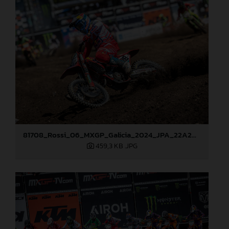
81708_Rossi_06_MXGP_Galicia_2024_JPA_22A2097
459,3 KB
.JPG