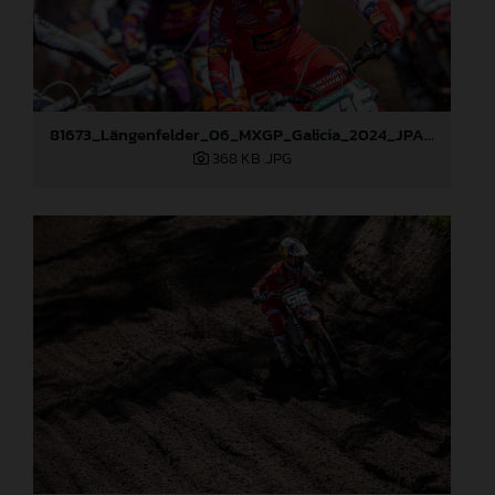
81673_Längenfelder_06_MXGP_Galicia_2024_JPA_22A2004
368 KB
.JPG