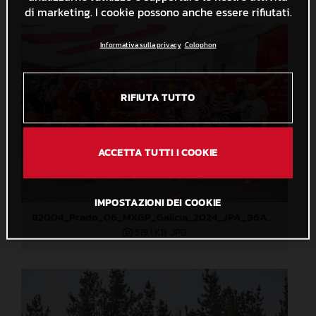
di marketing. I cookie possono anche essere rifiutati.
Informativa sulla privacy
Colophon
RIFIUTA TUTTO
ACCETTA TUTTI I COOKIE
IMPOSTAZIONI DEI COOKIE
82004_Prado_06_MXGP_Galicia_2024_JPA_96A0838
519,1 KB
.JPG