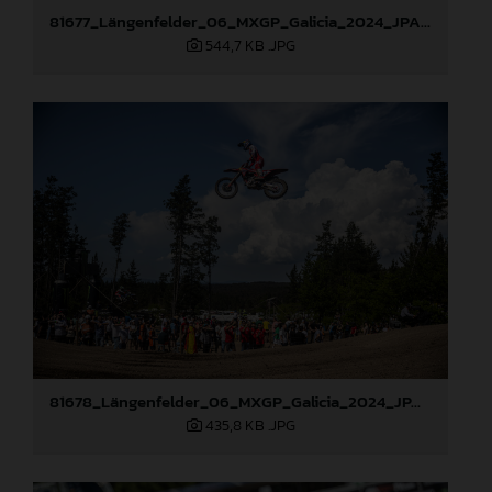
81677_Längenfelder_06_MXGP_Galicia_2024_JPA_22A7317
544,7 KB
.JPG
81678_Längenfelder_06_MXGP_Galicia_2024_JPA_96A9633
435,8 KB
.JPG