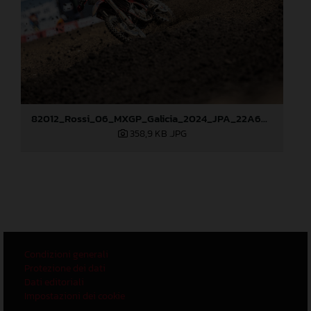
82012_Rossi_06_MXGP_Galicia_2024_JPA_22A6628
358,9 KB
.JPG
Condizioni generali
Protezione dei dati
Dati editoriali
Impostazioni dei cookie