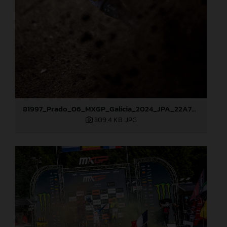
81997_Prado_06_MXGP_Galicia_2024_JPA_22A7686
309,4 KB
.JPG