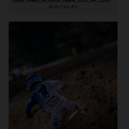
81993_Prado_06_MXGP_Galicia_2024_JPA_22A5051
362,7 KB
.JPG