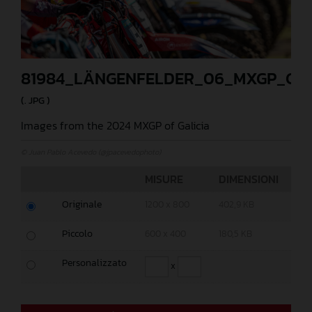
81984_LÄNGENFELDER_06_MXGP_GAL
(. JPG )
Images from the 2024 MXGP of Galicia
© Juan Pablo Acevedo (@jpacevedophoto)
MISURE
DIMENSIONI
Originale
1200 x 800
402,9 KB
Piccolo
600 x 400
180,5 KB
Personalizzato
x