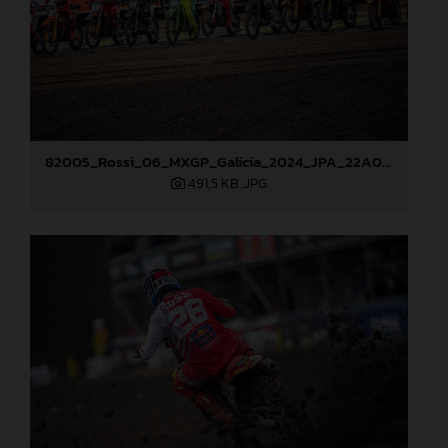
82005_Rossi_06_MXGP_Galicia_2024_JPA_22A0719
491,5 KB
.JPG