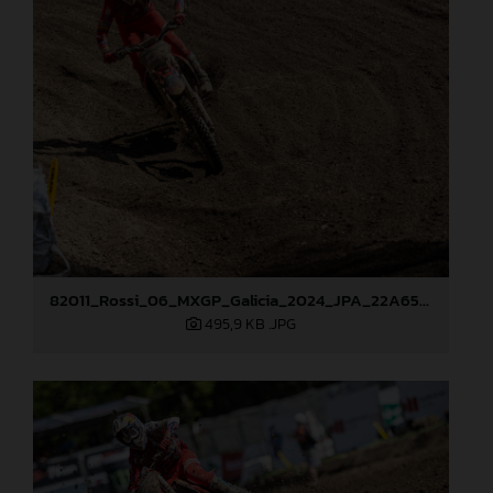
82011_Rossi_06_MXGP_Galicia_2024_JPA_22A6520
495,9 KB
.JPG