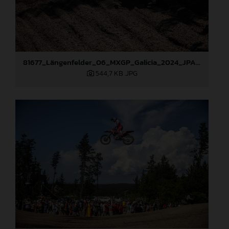
81677_Längenfelder_06_MXGP_Galicia_2024_JPA_22A7317
544,7 KB
.JPG