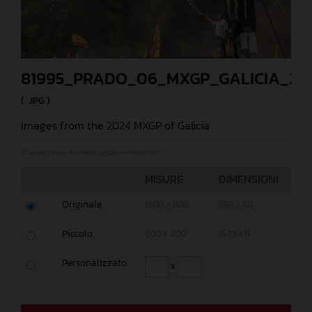
81995_PRADO_06_MXGP_GALICIA_20
(. JPG )
Images from the 2024 MXGP of Galicia
© Juan Pablo Acevedo (@jpacevedophoto)
MISURE
DIMENSIONI
Originale
1200 x 800
359,2 KB
Piccolo
600 x 400
157,3 KB
Personalizzato
x