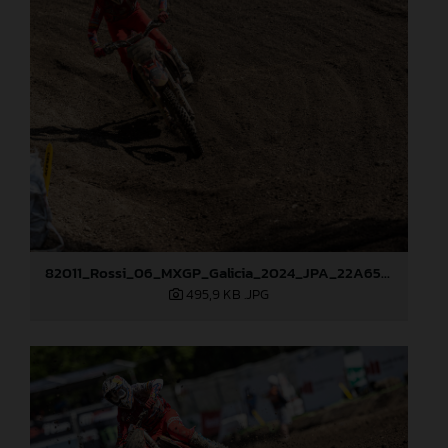
82011_Rossi_06_MXGP_Galicia_2024_JPA_22A6520
495,9 KB
.JPG