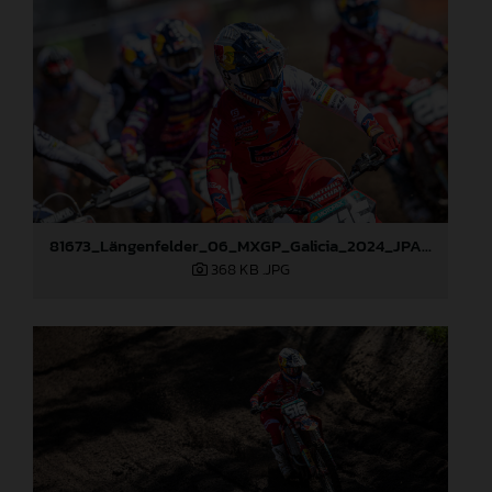
81673_Längenfelder_06_MXGP_Galicia_2024_JPA_22A2004
368 KB
.JPG