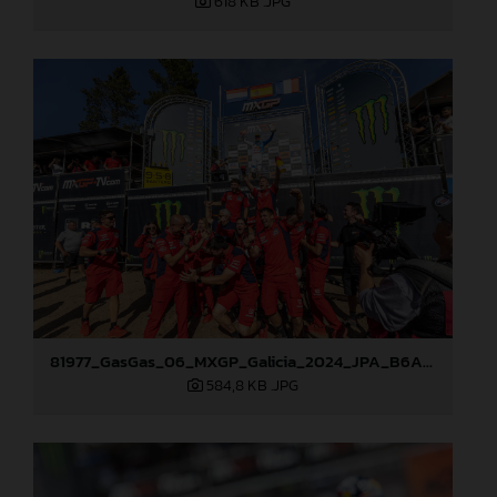
618 KB
.JPG
81977_GasGas_06_MXGP_Galicia_2024_JPA_B6A1120
584,8 KB
.JPG