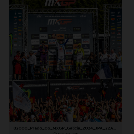
82000_Prado_06_MXGP_Galicia_2024_JPA_22A8227