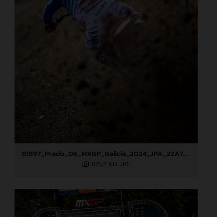
81997_Prado_06_MXGP_Galicia_2024_JPA_22A7686
309,4 KB
.JPG