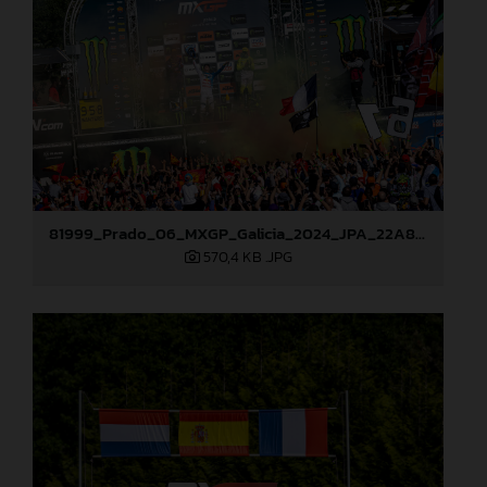
81999_Prado_06_MXGP_Galicia_2024_JPA_22A8052
570,4 KB
.JPG