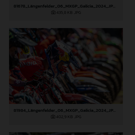
81678_Längenfelder_06_MXGP_Galicia_2024_JPA_96A9633
435,8 KB
.JPG
81984_Längenfelder_06_MXGP_Galicia_2024_JPA_22A5695
402,9 KB
.JPG