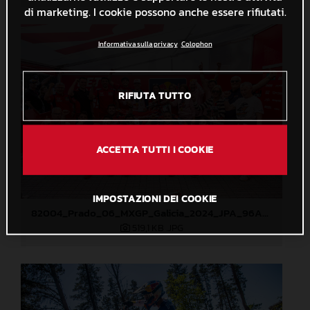
di marketing. I cookie possono anche essere rifiutati.
Informativa sulla privacy
Colophon
RIFIUTA TUTTO
ACCETTA TUTTI I COOKIE
IMPOSTAZIONI DEI COOKIE
82004_Prado_06_MXGP_Galicia_2024_JPA_96A0838
519,1 KB
.JPG