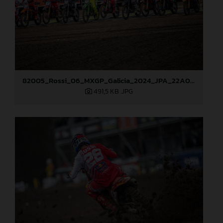
82005_Rossi_06_MXGP_Galicia_2024_JPA_22A0719
491,5 KB
.JPG