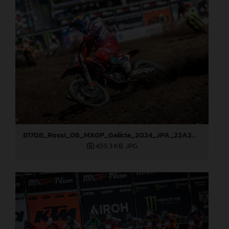
81708_Rossi_06_MXGP_Galicia_2024_JPA_22A2097
459,3 KB
.JPG