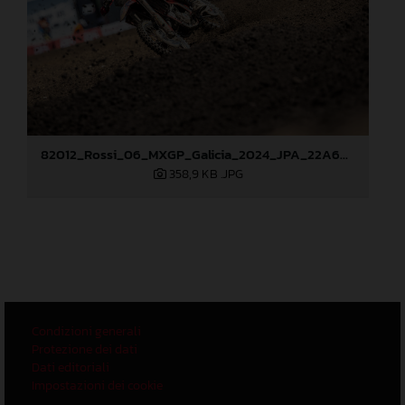
82012_Rossi_06_MXGP_Galicia_2024_JPA_22A6628
358,9 KB
.JPG
Condizioni generali
Protezione dei dati
Dati editoriali
Impostazioni dei cookie