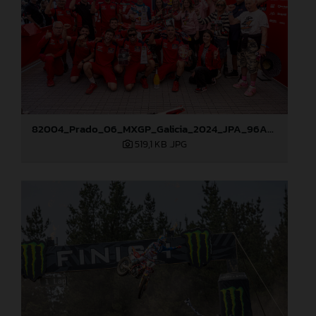
82004_Prado_06_MXGP_Galicia_2024_JPA_96A0838
519,1 KB
.JPG