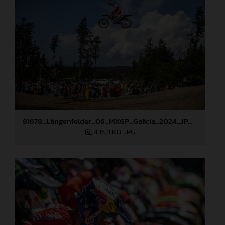
81678_Längenfelder_06_MXGP_Galicia_2024_JPA_96A9633
435,8 KB
.JPG