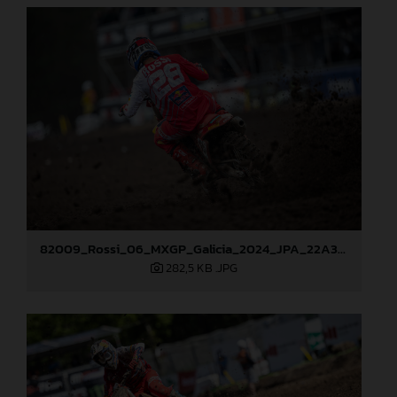
82009_Rossi_06_MXGP_Galicia_2024_JPA_22A3049
282,5 KB
.JPG