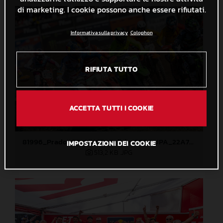
di marketing. I cookie possono anche essere rifiutati.
Informativa sulla privacy
Colophon
RIFIUTA TUTTO
ACCETTA TUTTI I COOKIE
81996_Prado_06_MXGP_Galicia_2024_JPA_22A7401
IMPOSTAZIONI DEI COOKIE
513,2 KB
.JPG