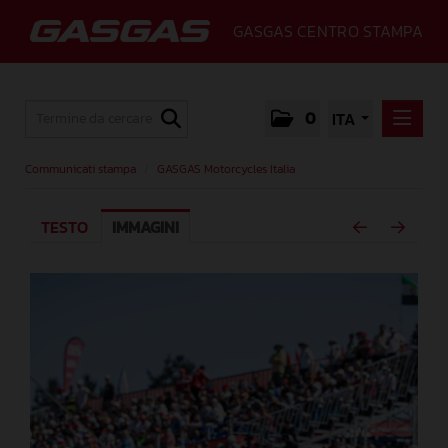
GASGAS CENTRO STAMPA
0
ITA
COMMUNICATI STAMPA
Communicati stampa
/
GASGAS Motorcycles Italia
GASGAS MOTORCYCLES ITALIA
TESTO
IMMAGINI
MEDIA
GALLERY
GASGAS
CONTATTI