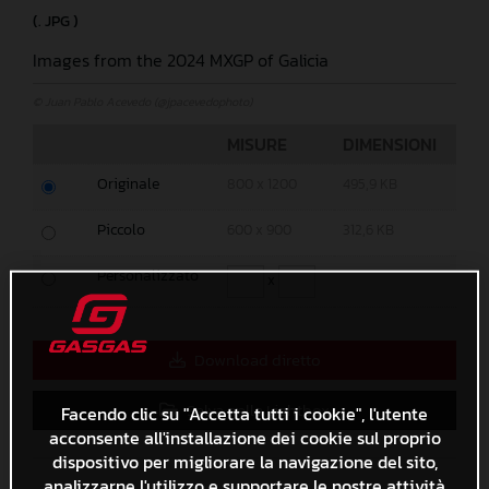
(. JPG )
Images from the 2024 MXGP of Galicia
© Juan Pablo Acevedo (@jpacevedophoto)
MISURE
DIMENSIONI
Originale
800 x 1200
495,9 KB
Piccolo
600 x 900
312,6 KB
Personalizzato
x
Download diretto
Salva nella Lightbox
Facendo clic su "Accetta tutti i cookie", l'utente
acconsente all'installazione dei cookie sul proprio
dispositivo per migliorare la navigazione del sito,
analizzarne l'utilizzo e supportare le nostre attività