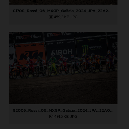
81708_Rossi_06_MXGP_Galicia_2024_JPA_22A2097
459,3 KB
.JPG
82005_Rossi_06_MXGP_Galicia_2024_JPA_22A0719
491,5 KB
.JPG