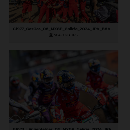
81977_GasGas_06_MXGP_Galicia_2024_JPA_B6A1120
584,8 KB
.JPG
81673_Längenfelder_06_MXGP_Galicia_2024_JPA_22A2004