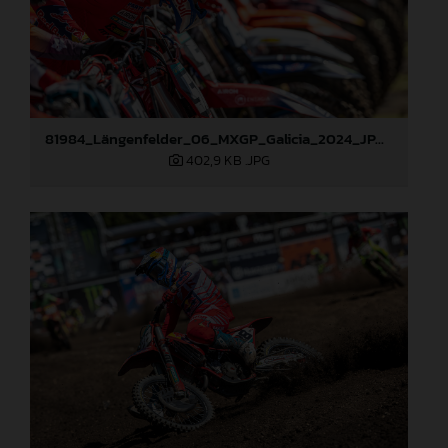
81984_Längenfelder_06_MXGP_Galicia_2024_JPA_22A5695
402,9 KB
.JPG