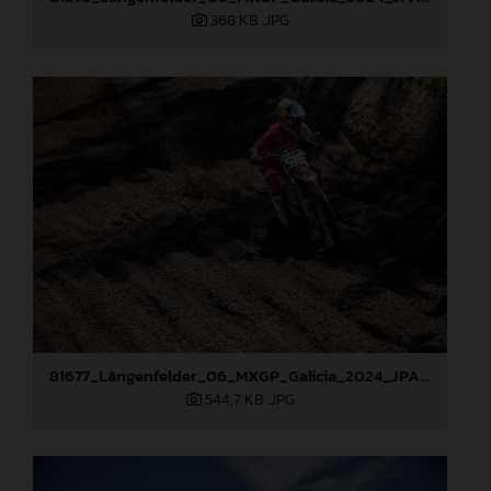
368 KB
.JPG
81677_Längenfelder_06_MXGP_Galicia_2024_JPA_22A7317
544,7 KB
.JPG