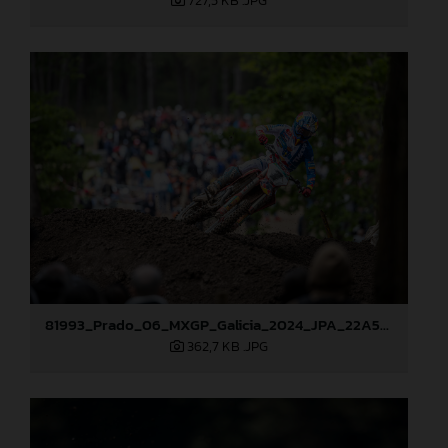
727,5 KB
.JPG
81993_Prado_06_MXGP_Galicia_2024_JPA_22A5051
362,7 KB
.JPG