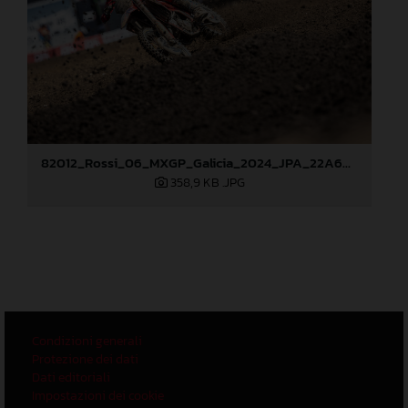
82012_Rossi_06_MXGP_Galicia_2024_JPA_22A6628
358,9 KB
.JPG
Condizioni generali
Protezione dei dati
Dati editoriali
Impostazioni dei cookie