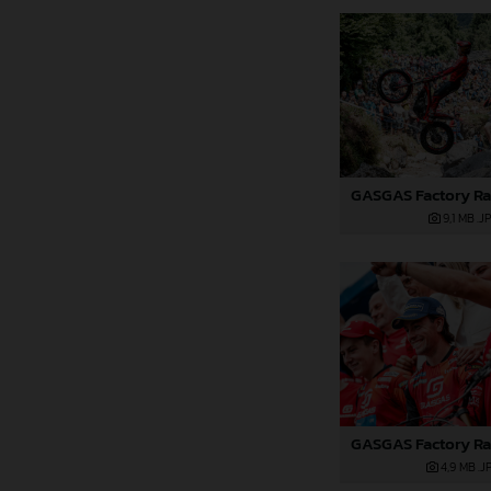
9,1 MB
.J
4,9 MB
.J