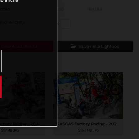
ono anche
iccolo
600 x 400
194,1 KB
ersonalizzato
x
Download diretto
Salva nella Lightbox
GASGAS Factory Racing - 2024 FIM TrialGP World Championship - Round 3, Italy
GASGAS Factory Racing - 2024 FIM TrialGP World Championship - Round 3, Italy
7 MB
.JPG
6,9 MB
.JPG