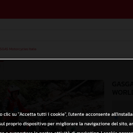
SGAS Motorcycles Italia
I
GASGA
WORLD
 clic su "Accetta tutti i cookie", l'utente acconsente all'install
O
ul proprio dispositivo per migliorare la navigazione del sito, a
M