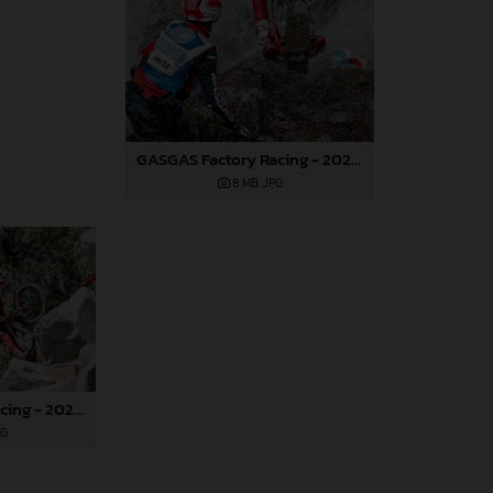
GASGAS Factory Racing - 2024 FIM TrialGP World Championship - Round 3, Italy
8 MB
.JPG
GASGAS Factory Racing - 2024 FIM TrialGP World Championship - Round 3, Italy
PG