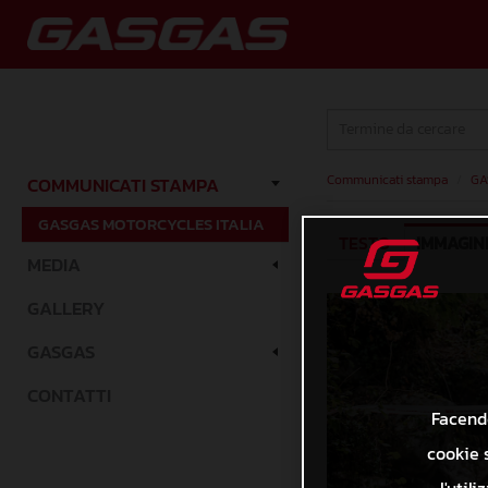
Communicati stampa
/
GA
COMMUNICATI STAMPA
GASGAS MOTORCYCLES ITALIA
TESTO
IMMAGIN
MEDIA
GALLERY
GASGAS
CONTATTI
Facendo
cookie s