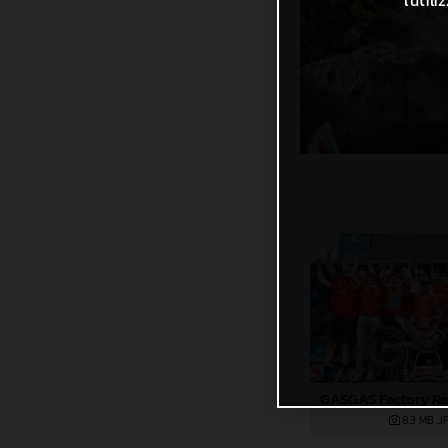
l'util
8,3 MB
.J