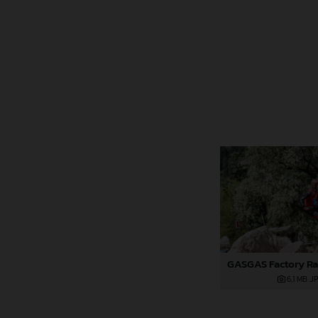
6,1 MB
.J