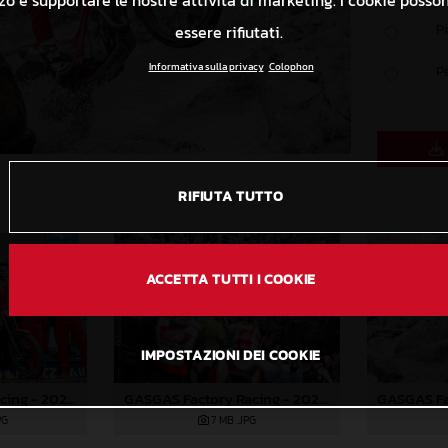
izzo e supportare le nostre attività di marketing. I cookie poss
P
essere rifiutati.
Informativa sulla privacy
Colophon
P
RIFIUTA TUTTO
ACCETTA TUTTI I COOKIE
IMPOSTAZIONI DEI COOKIE
GASGAS Factory Racing - 2024 FIM TrialGP World Championship - Round 3, Italy
GASGAS Factory Racing - 2024 FIM TrialGP World Championship - Round 3, Italy
PG
7 MB
.JPG